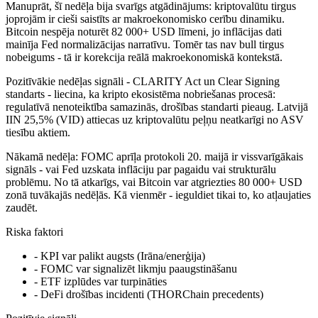
Manuprāt, šī nedēļa bija svarīgs atgādinājums: kriptovalūtu tirgus
joprojām ir cieši saistīts ar makroekonomisko cerību dinamiku.
Bitcoin nespēja noturēt 82 000+ USD līmeni, jo inflācijas dati
mainīja Fed normalizācijas narratīvu. Tomēr tas nav bull tirgus
nobeigums - tā ir korekcija reālā makroekonomiskā kontekstā.
Pozitīvākie nedēļas signāli - CLARITY Act un Clear Signing
standarts - liecina, ka kripto ekosistēma nobriešanas procesā:
regulatīvā nenoteiktība samazinās, drošības standarti pieaug. Latvijā
IIN 25,5% (VID) attiecas uz kriptovalūtu peļņu neatkarīgi no ASV
tiesību aktiem.
Nākamā nedēļa: FOMC aprīļa protokoli 20. maijā ir vissvarīgākais
signāls - vai Fed uzskata inflāciju par pagaidu vai strukturālu
problēmu. No tā atkarīgs, vai Bitcoin var atgriezties 80 000+ USD
zonā tuvākajās nedēļās. Kā vienmēr - ieguldiet tikai to, ko atļaujaties
zaudēt.
Riska faktori
- KPI var palikt augsts (Irāna/enerģija)
- FOMC var signalizēt likmju paaugstināšanu
- ETF izplūdes var turpināties
- DeFi drošības incidenti (THORChain precedents)