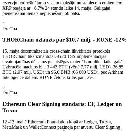
rezervju nodrošinājumu visiem maksājumu stablecoin emitentiem.
XRP reaģēja ar +6,7% 24 stundu laikā 14. maijā. Galīgajai
pieņemšanai Senātā nepieciešami 60 balsi.
4
Drošība
THORChain uzlauzts par $10,7 milj. - RUNE -12%
15. maijā decentralizētais cross-chain likviditātes protokols
THORChain tika izmantots GG20 TSS implementācijas
ievainojamības dēļ - mezgla atslēgas materiāls noplūda laika gaitā.
Uzbrucēja maciņos bija 3 443 ETH (vērtē 7,77 milj. USD), 36,85
BTC (2,97 milj. USD) un 96,6 BNB (66 000 USD), pēc Arkham
Intelligence datiem. RUNE žetons kritās par 12%.
5
Drošība
Ethereum Clear Signing standarts: EF, Ledger un
Trezor
12.-13. maijā Ethereum Foundation kopā ar Ledger, Trezor,
MetaMask un WalletConnect paziņoja par atvērtu Clear Signing