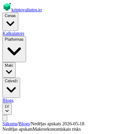
kriptovaliutos
.io
Cenas
Kalkulators
Platformas
Maki
Ceļveži
Blogs
LV
Sākums
/
Blogs
/
Nedēļas apskats 2026-05-18
Nedēļas apskats
Makroekonomiskais risks