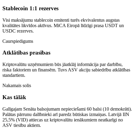
Stablecoin 1:1 rezerves
Visi maksājumu stablecoin emitenti turēs ekvivalentus augstas
kvalitātes likvīdos aktīvus. MiCA Eiropā līdzīgi prasa USDT un
USDC rezerves.
Caurspiedigums
Atklātības prasības
Kriptovalūtu uzņēmumiem būs jāatklāj informācija par darbību,
riska faktoriem un finansēm. Tuvs ASV akciju sabiedrību atklātības
standartiem.
Nakamais solis
Kas tālāk
Galīgajam Senāta balsojumam nepieciešami 60 balsi (10 demokrāti).
Palātas pārrunu dalībnieki arī paredz būtiskas izmaiņas. Latvijā IIN
25,5% (VID) attiecas uz kriptovalūtu ienākumiem neatkarīgi no
ASV tiesību aktiem.