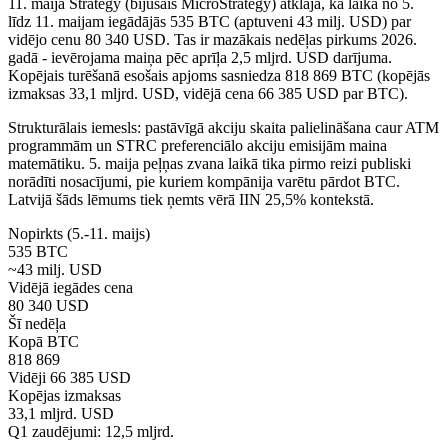
11. maijā Strategy (bijušais MicroStrategy) atklāja, ka laikā no 5.
līdz 11. maijam iegādājās 535 BTC (aptuveni 43 milj. USD) par
vidējo cenu 80 340 USD. Tas ir mazākais nedēļas pirkums 2026.
gadā - ievērojama maiņa pēc aprīļa 2,5 mljrd. USD darījuma.
Kopējais turēšanā esošais apjoms sasniedza 818 869 BTC (kopējās
izmaksas 33,1 mljrd. USD, vidējā cena 66 385 USD par BTC).
Strukturālais iemesls: pastāvīgā akciju skaita palielināšana caur ATM
programmām un STRC preferenciālo akciju emisijām maina
matemātiku. 5. maija peļņas zvana laikā tika pirmo reizi publiski
norādīti nosacījumi, pie kuriem kompānija varētu pārdot BTC.
Latvijā šāds lēmums tiek ņemts vērā IIN 25,5% kontekstā.
Nopirkts (5.-11. maijs)
535 BTC
~43 milj. USD
Vidējā iegādes cena
80 340 USD
Šī nedēļa
Kopā BTC
818 869
Vidēji 66 385 USD
Kopējas izmaksas
33,1 mljrd. USD
Q1 zaudējumi: 12,5 mljrd.