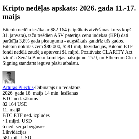
Kripto nedēļas apskats:
2026. gada 11.-17.
maijs
Bitcoin nedēļu iesāka ar $82 164 (stiprākais atvēršanas kurss kopš
31. janvāra), taču trešdien ASV patēriņa cenu indeksa (KPI) dati
parādīja 3,8% gada pieaugumu - augstākais gandrīz trīs gados.
Bitcoin nokritās zem $80 000, $581 milj. likvidācijas, Bitcoin ETF
fondi nedēļā zaudēja aptuveni $1 mljrd. Pozitīvais: CLARITY Act
izturēja Senāta Banku komitejas balsojumu 15-9, un Ethereum Clear
Signing standarts ieguva plašu atbalstu.
Artūras Pileckis
·
Dibinātājs un redaktors
2026. gada 18. maijs
·
14
min. lasīšanas
BTC ned. sākums
82 164 USD
11. maijā
BTC ETF ned. izplūdes
~1 mljrd. USD
6 ned. sērija beigusies
Likvidācijas
581 milj. USD