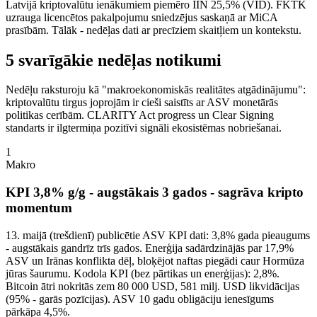
Latvijā kriptovalūtu ienākumiem piemēro IIN 25,5% (VID). FKTK
uzrauga licencētos pakalpojumu sniedzējus saskaņā ar MiCA
prasībām. Tālāk - nedēļas dati ar precīziem skaitļiem un kontekstu.
5 svarīgākie nedēļas notikumi
Nedēļu raksturoju kā "makroekonomiskās realitātes atgādinājumu":
kriptovalūtu tirgus joprojām ir cieši saistīts ar ASV monetārās
politikas cerībām. CLARITY Act progress un Clear Signing
standarts ir ilgtermiņa pozitīvi signāli ekosistēmas nobriešanai.
1
Makro
KPI 3,8% g/g - augstākais 3 gados - sagrāva kripto
momentum
13. maijā (trešdienī) publicētie ASV KPI dati: 3,8% gada pieaugums
- augstākais gandrīz trīs gados. Enerģija sadārdzinājās par 17,9%
ASV un Irānas konflikta dēļ, bloķējot naftas piegādi caur Hormūza
jūras šaurumu. Kodola KPI (bez pārtikas un enerģijas): 2,8%.
Bitcoin ātri nokritās zem 80 000 USD, 581 milj. USD likvidācijas
(95% - garās pozīcijas). ASV 10 gadu obligāciju ienesīgums
pārkāpa 4,5%.