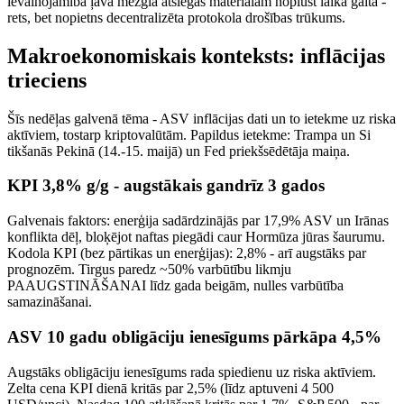
ievainojamība ļāva mezgla atslēgas materiālam noplūst laika gaitā -
rets, bet nopietns decentralizēta protokola drošības trūkums.
Makroekonomiskais konteksts: inflācijas
trieciens
Šīs nedēļas galvenā tēma - ASV inflācijas dati un to ietekme uz riska
aktīviem, tostarp kriptovalūtām. Papildus ietekme: Trampa un Si
tikšanās Pekinā (14.-15. maijā) un Fed priekšsēdētāja maiņa.
KPI 3,8% g/g - augstākais gandrīz 3 gados
Galvenais faktors: enerģija sadārdzinājās par 17,9% ASV un Irānas
konflikta dēļ, bloķējot naftas piegādi caur Hormūza jūras šaurumu.
Kodola KPI (bez pārtikas un enerģijas): 2,8% - arī augstāks par
prognozēm. Tirgus paredz ~50% varbūtību likmju
PAAUGSTINĀŠANAI līdz gada beigām, nulles varbūtība
samazināšanai.
ASV 10 gadu obligāciju ienesīgums pārkāpa 4,5%
Augstāks obligāciju ienesīgums rada spiedienu uz riska aktīviem.
Zelta cena KPI dienā kritās par 2,5% (līdz aptuveni 4 500