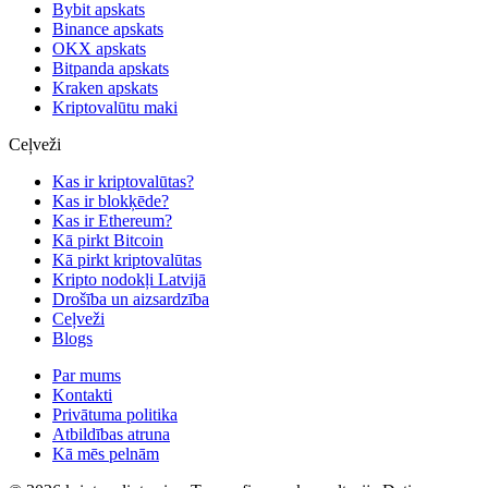
Bybit apskats
Binance apskats
OKX apskats
Bitpanda apskats
Kraken apskats
Kriptovalūtu maki
Ceļveži
Kas ir kriptovalūtas?
Kas ir blokķēde?
Kas ir Ethereum?
Kā pirkt Bitcoin
Kā pirkt kriptovalūtas
Kripto nodokļi Latvijā
Drošība un aizsardzība
Ceļveži
Blogs
Par mums
Kontakti
Privātuma politika
Atbildības atruna
Kā mēs pelnām