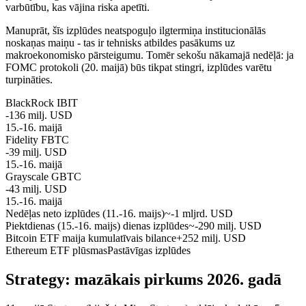
varbūtību, kas vājina riska apetīti.
Manuprāt, šīs izplūdes neatspoguļo ilgtermiņa institucionālās
noskaņas maiņu - tas ir tehnisks atbildes pasākums uz
makroekonomisko pārsteigumu. Tomēr sekošu nākamajā nedēļā: ja
FOMC protokoli (20. maijā) būs tikpat stingri, izplūdes varētu
turpināties.
BlackRock IBIT
-136 milj. USD
15.-16. maijā
Fidelity FBTC
-39 milj. USD
15.-16. maijā
Grayscale GBTC
-43 milj. USD
15.-16. maijā
Nedēļas neto izplūdes (11.-16. maijs)
~-1 mljrd. USD
Piektdienas (15.-16. maijs) dienas izplūdes
~-290 milj. USD
Bitcoin ETF maija kumulatīvais bilance
+252 milj. USD
Ethereum ETF plūsmas
Pastāvīgas izplūdes
Strategy: mazākais pirkums 2026. gadā