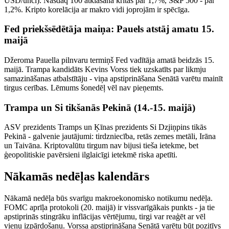
USD/unci). Nasdaq 100 atklāšanā kritās par 1,7%, S&P 500 - par
1,2%. Kripto korelācija ar makro vidi joprojām ir spēcīga.
Fed priekšsēdētāja maiņa: Pauels atstāj amatu 15.
maijā
Džeroma Pauella pilnvaru termiņš Fed vadītāja amatā beidzās 15.
maijā. Trampa kandidāts Kevins Vorss tiek uzskatīts par likmju
samazināšanas atbalstītāju - viņa apstiprināšana Senātā varētu mainīt
tirgus cerības. Lēmums šonedēļ vēl nav pieņemts.
Trampa un Si tikšanās Pekinā (14.-15. maijā)
ASV prezidents Tramps un Ķīnas prezidents Si Dzjiņpins tikās
Pekinā - galvenie jautājumi: tirdzniecība, retās zemes metāli, Irāna
un Taivāna. Kriptovalūtu tirgum nav bijusi tieša ietekme, bet
ģeopolitiskie pavērsieni ilglaicīgi ietekmē riska apetīti.
Nākamās nedēļas kalendārs
Nākamā nedēļa būs svarīgu makroekonomisko notikumu nedēļa.
FOMC aprīļa protokoli (20. maijā) ir vissvarīgākais punkts - ja tie
apstiprinās stingrāku inflācijas vērtējumu, tirgi var reaģēt ar vēl
vienu izpārdošanu. Vorssa apstiprināšana Senātā varētu būt pozitīvs