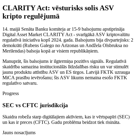
CLARITY Act: vēsturisks solis ASV
kripto regulējumā
14. maijā Senāta Banku komiteja ar 15-9 balsojumu apstiprināja
Digital Asset Market CLARITY Act - svarīgākā ASV kriptovalūtu
regulatīvā iniciatīva kopš 2024. gada. Balsojums bija divpartejisks: 2
demokrāti (Rubens Galego no Arizonas un Andžela Olsbruksa no
Merilendas) balsoja kopā ar visiem republikāņiem.
Manuprāt, šis balsojums ir ilgtermiņa pozitīvs signāls. Regulatīvā
skaidrība samazina institucionālās līdzdalības risku un var stimulēt
jaunu produktu attīstību ASV un ES tirgos. Latvijā FKTK uzrauga
MiCA prasību ievērošanu; šis ASV likums nemaina esošo FKTK
regulatīvo satvaru.
Progress
SEC vs CFTC jurisdikcija
Skaidra robeža starp digitālajiem aktīviem, kas ir vērtspapīri (SEC)
un kas ir preces (CFTC). Gadu problēma beidzot tiek risināta.
Jauns nosacījums