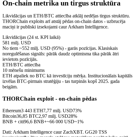
On-chain metrika un tirgus struktūra
Likvidācijas un ETH/BTC attiecība atklāj nedēļas tirgus struktūru.
THORChain exploits arī atstāj pēdas on-chain datos - uzbrucēja
maciņi ir publiski izsekojami caur Arkham Intelligence.
Likvidācijas (24 st. KPI laikā)
581 milj. USD
No tiem ~552 milj. USD (95%) - garās pozīcijas. Klasiskais
noregulēšanas signāls: pārāk daudz optimisma tika pārāk ātri
ievietots pozīcijās.
ETH/BTC attiecība
10 mēnešu minimums
ETH atpaliek no BTC kā investīciju mērķa. Institucionālais kapitāls
izvēlas BTC-pirmais stratēģiju - tas turpinās kopš 2025. gada
beigām.
THORChain exploit - on-chain pēdas
Ethereum
3 443 ETH
7,77 milj. USD
73%
Bitcoin
36,85 BTC
2,97 milj. USD
28%
BNB + citi
96,6 BNB+
~66 000 USD
~1%
Dati: Arkham Intelligence caur ZachXBT. GG20 TSS