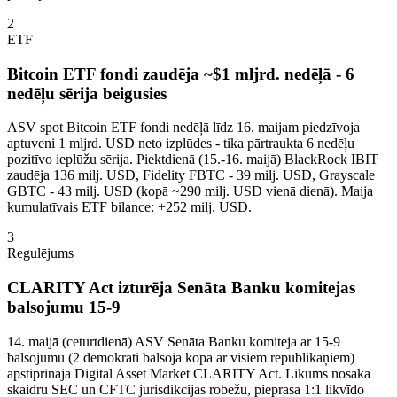
2
ETF
Bitcoin ETF fondi zaudēja ~$1 mljrd. nedēļā - 6
nedēļu sērija beigusies
ASV spot Bitcoin ETF fondi nedēļā līdz 16. maijam piedzīvoja
aptuveni 1 mljrd. USD neto izplūdes - tika pārtraukta 6 nedēļu
pozitīvo ieplūžu sērija. Piektdienā (15.-16. maijā) BlackRock IBIT
zaudēja 136 milj. USD, Fidelity FBTC - 39 milj. USD, Grayscale
GBTC - 43 milj. USD (kopā ~290 milj. USD vienā dienā). Maija
kumulatīvais ETF bilance: +252 milj. USD.
3
Regulējums
CLARITY Act izturēja Senāta Banku komitejas
balsojumu 15-9
14. maijā (ceturtdienā) ASV Senāta Banku komiteja ar 15-9
balsojumu (2 demokrāti balsoja kopā ar visiem republikāņiem)
apstiprināja Digital Asset Market CLARITY Act. Likums nosaka
skaidru SEC un CFTC jurisdikcijas robežu, pieprasa 1:1 likvīdo