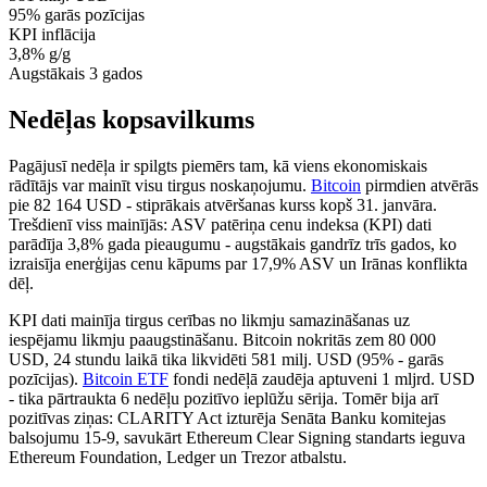
95% garās pozīcijas
KPI inflācija
3,8% g/g
Augstākais 3 gados
Nedēļas kopsavilkums
Pagājusī nedēļa ir spilgts piemērs tam, kā viens ekonomiskais
rādītājs var mainīt visu tirgus noskaņojumu.
Bitcoin
pirmdien atvērās
pie 82 164 USD - stiprākais atvēršanas kurss kopš 31. janvāra.
Trešdienī viss mainījās: ASV patēriņa cenu indeksa (KPI) dati
parādīja 3,8% gada pieaugumu - augstākais gandrīz trīs gados, ko
izraisīja enerģijas cenu kāpums par 17,9% ASV un Irānas konflikta
dēļ.
KPI dati mainīja tirgus cerības no likmju samazināšanas uz
iespējamu likmju paaugstināšanu. Bitcoin nokritās zem 80 000
USD, 24 stundu laikā tika likvidēti 581 milj. USD (95% - garās
pozīcijas).
Bitcoin ETF
fondi nedēļā zaudēja aptuveni 1 mljrd. USD
- tika pārtraukta 6 nedēļu pozitīvo ieplūžu sērija. Tomēr bija arī
pozitīvas ziņas: CLARITY Act izturēja Senāta Banku komitejas
balsojumu 15-9, savukārt Ethereum Clear Signing standarts ieguva
Ethereum Foundation, Ledger un Trezor atbalstu.