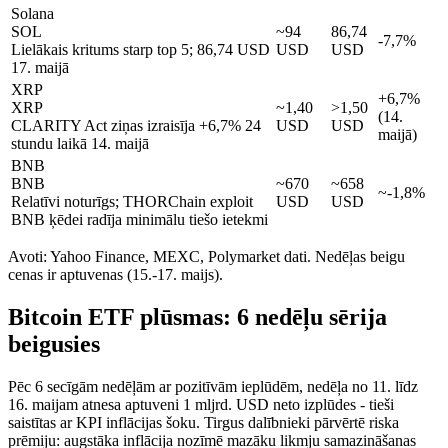
Solana
SOL
~94
86,74
-7,7%
Lielākais kritums starp top 5; 86,74 USD
USD
USD
17. maijā
XRP
+6,7%
XRP
~1,40
>1,50
(14.
CLARITY Act ziņas izraisīja +6,7% 24
USD
USD
maijā)
stundu laikā 14. maijā
BNB
BNB
~670
~658
~-1,8%
Relatīvi noturīgs; THORChain exploit
USD
USD
BNB ķēdei radīja minimālu tiešo ietekmi
Avoti: Yahoo Finance, MEXC, Polymarket dati. Nedēļas beigu
cenas ir aptuvenas (15.-17. maijs).
Bitcoin ETF plūsmas: 6 nedēļu sērija
beigusies
Pēc 6 secīgām nedēļām ar pozitīvām ieplūdēm, nedēļa no 11. līdz
16. maijam atnesa aptuveni 1 mljrd. USD neto izplūdes - tieši
saistītas ar KPI inflācijas šoku. Tirgus dalībnieki pārvērtē riska
prēmiju: augstāka inflācija nozīmē mazāku likmju samazināšanas