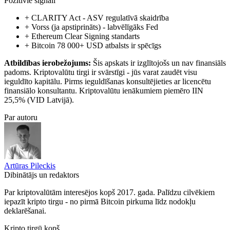
Pozitīvie signāli
+ CLARITY Act - ASV regulatīvā skaidrība
+ Vorss (ja apstiprināts) - labvēlīgāks Fed
+ Ethereum Clear Signing standarts
+ Bitcoin 78 000+ USD atbalsts ir spēcīgs
Atbildības ierobežojums:
Šis apskats ir izglītojošs un nav finansiāls
padoms. Kriptovalūtu tirgi ir svārstīgi - jūs varat zaudēt visu
ieguldīto kapitālu. Pirms ieguldīšanas konsultējieties ar licencētu
finansiālo konsultantu. Kriptovalūtu ienākumiem piemēro IIN
25,5% (VID Latvijā).
Par autoru
Artūras Pileckis
Dibinātājs un redaktors
Par kriptovalūtām interesējos kopš 2017. gada. Palīdzu cilvēkiem
iepazīt kripto tirgu - no pirmā Bitcoin pirkuma līdz nodokļu
deklarēšanai.
Kripto tirgū kopš