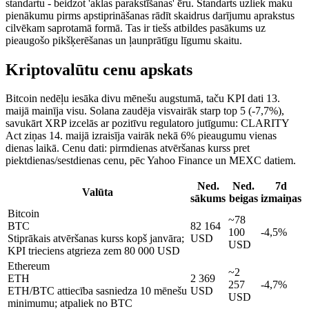
standartu - beidzot 'aklas parakstīšanas' ēru. Standarts uzliek maku
pienākumu pirms apstiprināšanas rādīt skaidrus darījumu aprakstus
cilvēkam saprotamā formā. Tas ir tiešs atbildes pasākums uz
pieaugošo pikšķerēšanas un ļaunprātīgu līgumu skaitu.
Kriptovalūtu cenu apskats
Bitcoin nedēļu iesāka divu mēnešu augstumā, taču KPI dati 13.
maijā mainīja visu. Solana zaudēja visvairāk starp top 5 (-7,7%),
savukārt XRP izcelās ar pozitīvu regulatoro jutīgumu: CLARITY
Act ziņas 14. maijā izraisīja vairāk nekā 6% pieaugumu vienas
dienas laikā. Cenu dati: pirmdienas atvēršanas kurss pret
piektdienas/sestdienas cenu, pēc Yahoo Finance un MEXC datiem.
Ned.
Ned.
7d
Valūta
sākums
beigas
izmaiņas
Bitcoin
~78
BTC
82 164
100
-4,5%
Stiprākais atvēršanas kurss kopš janvāra;
USD
USD
KPI trieciens atgrieza zem 80 000 USD
Ethereum
~2
ETH
2 369
257
-4,7%
ETH/BTC attiecība sasniedza 10 mēnešu
USD
USD
minimumu; atpaliek no BTC