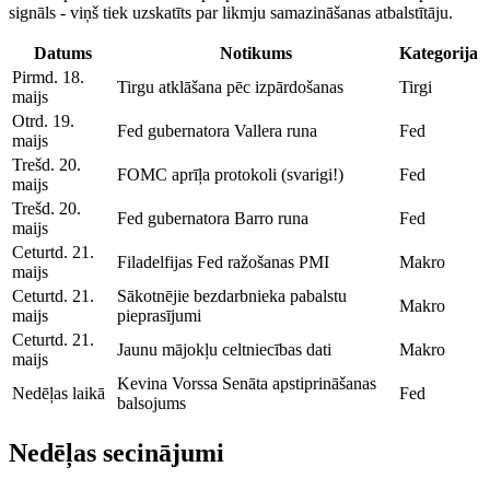
signāls - viņš tiek uzskatīts par likmju samazināšanas atbalstītāju.
Datums
Notikums
Kategorija
Pirmd. 18.
Tirgu atklāšana pēc izpārdošanas
Tirgi
maijs
Otrd. 19.
Fed gubernatora Vallera runa
Fed
maijs
Trešd. 20.
FOMC aprīļa protokoli (svarigi!)
Fed
maijs
Trešd. 20.
Fed gubernatora Barro runa
Fed
maijs
Ceturtd. 21.
Filadelfijas Fed ražošanas PMI
Makro
maijs
Ceturtd. 21.
Sākotnējie bezdarbnieka pabalstu
Makro
maijs
pieprasījumi
Ceturtd. 21.
Jaunu mājokļu celtniecības dati
Makro
maijs
Kevina Vorssa Senāta apstiprināšanas
Nedēļas laikā
Fed
balsojums
Nedēļas secinājumi