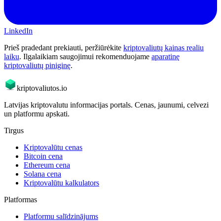
LinkedIn
Prieš pradedant prekiauti, peržiūrėkite
kriptovaliutų kainas realiu
laiku
. Ilgalaikiam saugojimui rekomenduojame
aparatinę
kriptovaliutų piniginę
.
kriptovaliutos
.io
Latvijas kriptovalutu informacijas portals. Cenas, jaunumi, celvezi
un platformu apskati.
Tirgus
Kriptovalūtu cenas
Bitcoin cena
Ethereum cena
Solana cena
Kriptovalūtu kalkulators
Platformas
Platformu salīdzinājums