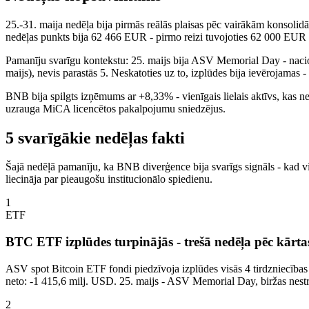
25.-31. maija nedēļa bija pirmās reālās plaisas pēc vairākām konsolid
nedēļas punkts bija 62 466 EUR - pirmo reizi tuvojoties 62 000 EUR r
Pamanīju svarīgu kontekstu: 25. maijs bija ASV Memorial Day - nacion
maijs), nevis parastās 5. Neskatoties uz to, izplūdes bija ievērojamas
BNB bija spilgts izņēmums ar +8,33% - vienīgais lielais aktīvs, kas 
uzrauga MiCA licencētos pakalpojumu sniedzējus.
5 svarīgākie nedēļas fakti
Šajā nedēļā pamanīju, ka BNB diverģence bija svarīgs signāls - kad vie
liecināja par pieaugošu institucionālo spiedienu.
1
ETF
BTC ETF izplūdes turpinājās - trešā nedēļa pēc kārta
ASV spot Bitcoin ETF fondi piedzīvoja izplūdes visās 4 tirdzniecības d
neto: -1 415,6 milj. USD. 25. maijs - ASV Memorial Day, biržas nestr
2