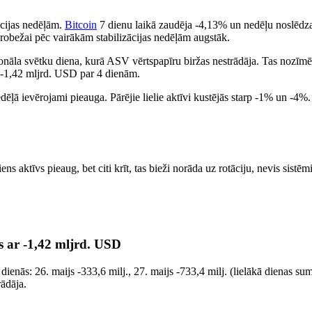
ācijas nedēļām.
Bitcoin
7 dienu laikā zaudēja -4,13% un nedēļu noslē
obežai pēc vairākām stabilizācijas nedēļām augstāk.
āla svētku diena, kurā ASV vērtspapīru biržas nestrādāja. Tas nozīmē, 
 - -1,42 mljrd. USD par 4 dienām.
nedēļā ievērojami pieauga. Pārējie lielie aktīvi kustējās starp -1% un
ns aktīvs pieaug, bet citi krīt, tas bieži norāda uz rotāciju, nevis si
s ar -1,42 mljrd. USD
ienās: 26. maijs -333,6 milj., 27. maijs -733,4 milj. (lielākā dienas su
ādāja.