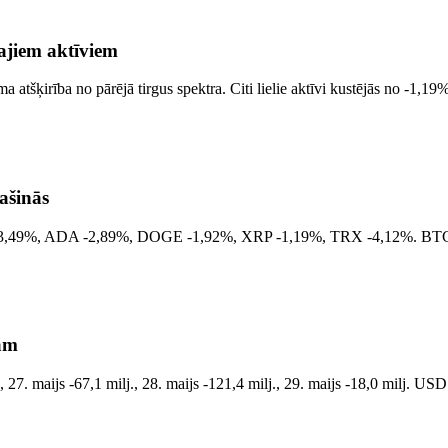
lajiem aktīviem
šķirība no pārējā tirgus spektra. Citi lielie aktīvi kustējās no -1,
ašinās
OL -3,49%, ADA -2,89%, DOGE -1,92%, XRP -1,19%, TRX -4,12%. BTC n
nām
, 27. maijs -67,1 milj., 28. maijs -121,4 milj., 29. maijs -18,0 milj. 