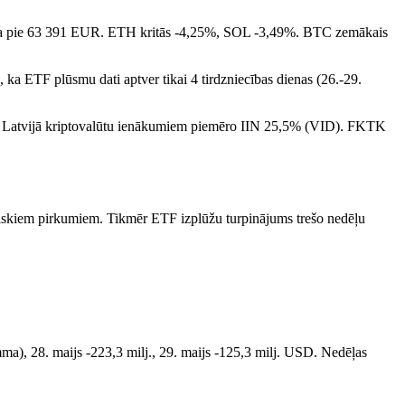
dza pie 63 391 EUR. ETH kritās -4,25%, SOL -3,49%. BTC zemākais
ka ETF plūsmu dati aptver tikai 4 tirdzniecības dienas (26.-29.
 -4%. Latvijā kriptovalūtu ienākumiem piemēro IIN 25,5% (VID). FKTK
stēmiskiem pirkumiem. Tikmēr ETF izplūžu turpinājums trešo nedēļu
mma), 28. maijs -223,3 milj., 29. maijs -125,3 milj. USD. Nedēļas