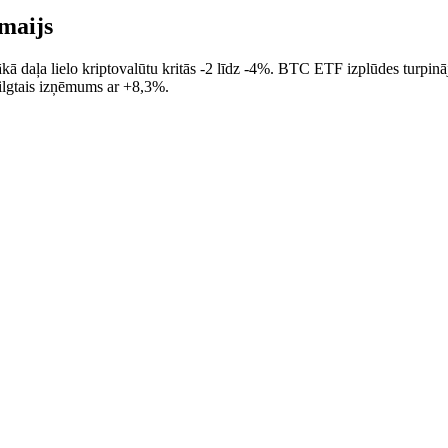
 maijs
ākā daļa lielo kriptovalūtu kritās -2 līdz -4%. BTC ETF izplūdes turpināj
ilgtais izņēmums ar +8,3%.