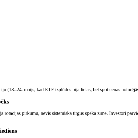
u (18.-24. maijs, kad ETF izplūdes bija lielas, bet spot cenas noturējās) 
pēks
ija rotācijas pirkumu, nevis sistēmiska tirgus spēka zīme. Investori pārv
iediens