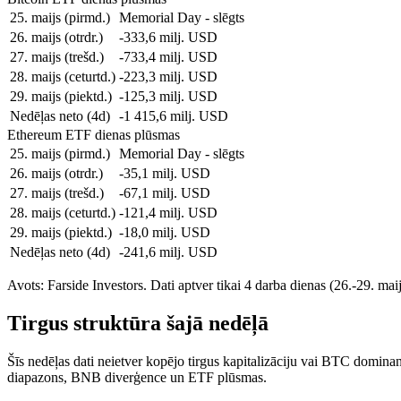
25. maijs (pirmd.)
Memorial Day - slēgts
26. maijs (otrdr.)
-333,6 milj. USD
27. maijs (trešd.)
-733,4 milj. USD
28. maijs (ceturtd.)
-223,3 milj. USD
29. maijs (piektd.)
-125,3 milj. USD
Nedēļas neto (4d)
-1 415,6 milj. USD
Ethereum ETF dienas plūsmas
25. maijs (pirmd.)
Memorial Day - slēgts
26. maijs (otrdr.)
-35,1 milj. USD
27. maijs (trešd.)
-67,1 milj. USD
28. maijs (ceturtd.)
-121,4 milj. USD
29. maijs (piektd.)
-18,0 milj. USD
Nedēļas neto (4d)
-241,6 milj. USD
Avots: Farside Investors. Dati aptver tikai 4 darba dienas (26.-29. ma
Tirgus struktūra šajā nedēļā
Šīs nedēļas dati neietver kopējo tirgus kapitalizāciju vai BTC domin
diapazons, BNB diverģence un ETF plūsmas.