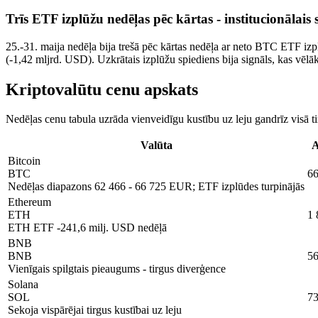
Trīs ETF izplūžu nedēļas pēc kārtas - institucionālais
25.-31. maija nedēļa bija trešā pēc kārtas nedēļa ar neto BTC ETF izpl
(-1,42 mljrd. USD). Uzkrātais izplūžu spiediens bija signāls, kas vēlā
Kriptovalūtu cenu apskats
Nedēļas cenu tabula uzrāda vienveidīgu kustību uz leju gandrīz visā 
Valūta
A
Bitcoin
BTC
6
Nedēļas diapazons 62 466 - 66 725 EUR; ETF izplūdes turpinājās
Ethereum
ETH
1
ETH ETF -241,6 milj. USD nedēļā
BNB
BNB
5
Vienīgais spilgtais pieaugums - tirgus diverģence
Solana
SOL
7
Sekoja vispārējai tirgus kustībai uz leju