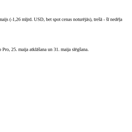
ijs (-1,26 mljrd. USD, bet spot cenas noturējās), trešā - šī nedēļa
Pro, 25. maija atklāšana un 31. maija slēgšana.