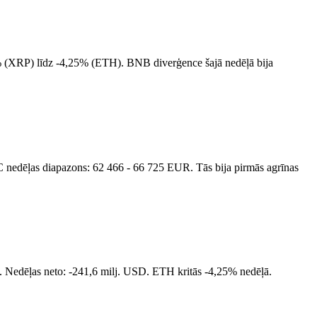
19% (XRP) līdz -4,25% (ETH). BNB diverģence šajā nedēļā bija
edēļas diapazons: 62 466 - 66 725 EUR. Tās bija pirmās agrīnas
USD. Nedēļas neto: -241,6 milj. USD. ETH kritās -4,25% nedēļā.