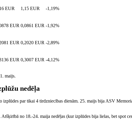
,16 EUR
1,15 EUR
-1,19%
,0878 EUR
0,0861 EUR
-1,92%
,2081 EUR
0,2020 EUR
-2,89%
,3136 EUR
0,3007 EUR
-4,12%
1. maijs.
zplūžu nedēļa
o izplūdes par tikai 4 tirdzniecības dienām. 25. maijs bija ASV Memoria
. Atšķirībā no 18.-24. maija nedēļas (kur izplūdes bija lielas, bet spot c