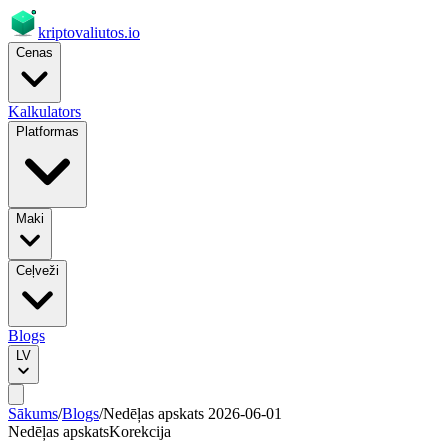
kriptovaliutos
.io
Cenas
Kalkulators
Platformas
Maki
Ceļveži
Blogs
LV
Sākums
/
Blogs
/
Nedēļas apskats 2026-06-01
Nedēļas apskats
Korekcija