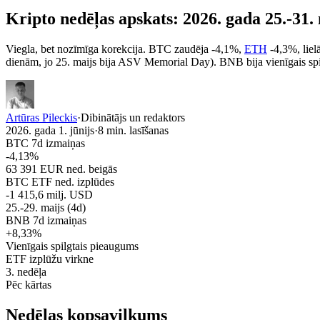
Kripto nedēļas apskats:
2026. gada 25.-31.
Viegla, bet nozīmīga korekcija. BTC zaudēja -4,1%,
ETH
-4,3%, liel
dienām, jo 25. maijs bija ASV Memorial Day). BNB bija vienīgais sp
Artūras Pileckis
·
Dibinātājs un redaktors
2026. gada 1. jūnijs
·
8
min. lasīšanas
BTC 7d izmaiņas
-4,13%
63 391 EUR ned. beigās
BTC ETF ned. izplūdes
-1 415,6 milj. USD
25.-29. maijs (4d)
BNB 7d izmaiņas
+8,33%
Vienīgais spilgtais pieaugums
ETF izplūžu virkne
3. nedēļa
Pēc kārtas
Nedēļas kopsavilkums