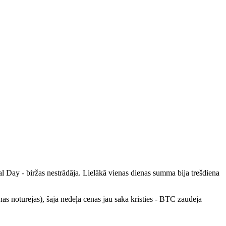
l Day - biržas nestrādāja. Lielākā vienas dienas summa bija trešdiena
enas noturējās), šajā nedēļā cenas jau sāka kristies - BTC zaudēja