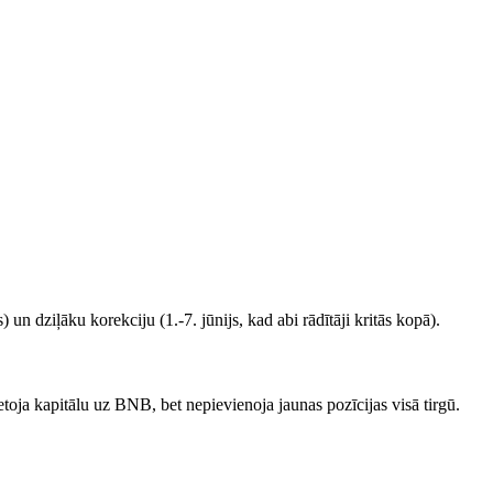
un dziļāku korekciju (1.-7. jūnijs, kad abi rādītāji kritās kopā).
ietoja kapitālu uz BNB, bet nepievienoja jaunas pozīcijas visā tirgū.