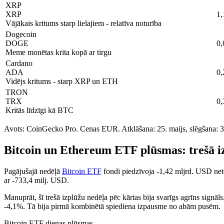
XRP
XRP
1
Vājākais kritums starp lielajiem - relatīva noturība
Dogecoin
DOGE
0
Meme monētas krita kopā ar tirgu
Cardano
ADA
0
Vidējs kritums - starp XRP un ETH
TRON
TRX
0
Kritās līdzīgi kā BTC
Avots: CoinGecko Pro. Cenas EUR. Atklāšana: 25. maijs, slēgšana: 3
Bitcoin un Ethereum ETF plūsmas: trešā i
Pagājušajā nedēļā
Bitcoin ETF
fondi piedzīvoja -1,42 mljrd. USD net
ar -733,4 milj. USD.
Manuprāt, šī trešā izplūžu nedēļa pēc kārtas bija svarīgs agrīns signāls
-4,1%. Tā bija pirmā kombinētā spiediena izpausme no abām pusēm.
Bitcoin ETF dienas plūsmas