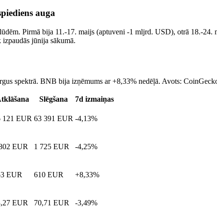
 spiediens auga
ūdēm. Pirmā bija 11.-17. maijs (aptuveni -1 mljrd. USD), otrā 18.-24. ma
k izpaudās jūnija sākumā.
tirgus spektrā. BNB bija izņēmums ar +8,33% nedēļā. Avots: CoinGecko 
tklāšana
Slēgšana
7d izmaiņas
6 121 EUR
63 391 EUR
-4,13%
 802 EUR
1 725 EUR
-4,25%
63 EUR
610 EUR
+8,33%
3,27 EUR
70,71 EUR
-3,49%