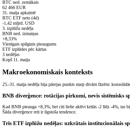
BTC ned. zemākais
62 466 EUR
31. maija apkaimē
BTC ETF neto (4d)
-1,42 mljrd. USD
3. izplūžu nedēļa
BNB ned. izmaiņas
+8,33%
Vienīgais spilgtais pieaugums
ETF izplūdes pēc kārtas
3 nedēļas
Kopš 11. maija
Makroekonomiskais konteksts
25.-31. maija nedēļa bija pārejas punkts starp divām fāzēm: konsolidācij
BNB diverģence: rotācijas pirkumi, nevis sistēmisks s
Kad BNB pieauga +8,3%, bet citi lielie aktīvi kritās -2 līdz -4%, tas b
Šāda diverģence reti ir ilgstoša tendence.
Trīs ETF izplūžu nedēļas: uzkrātais institucionālais sp