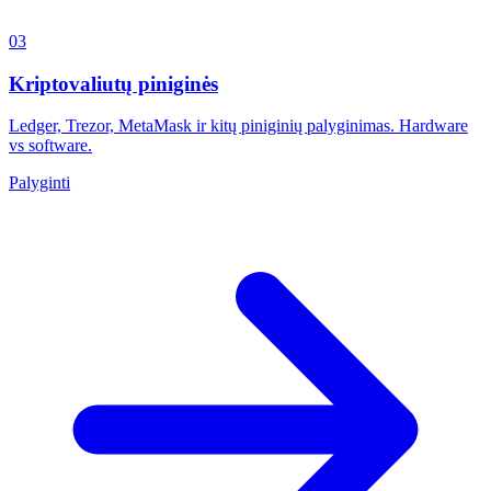
03
Kriptovaliutų piniginės
Ledger, Trezor, MetaMask ir kitų piniginių palyginimas. Hardware
vs software.
Palyginti