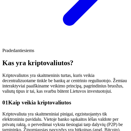
Pradedantiesiems
Kas yra kriptovaliutos
?
Kriptovaliutos yra skaitmeninis turtas, kuris veikia
decentralizuotame tinkle be bankų ar centrinio reguliuotojo. Žemiau
interaktyviai paaiškiname veikimo principą, pagrindinius bruožus,
valiutų tipus ir tai, kas svarbu būtent Lietuvos investuotojui.
01
Kaip veikia kriptovaliutos
Kriptovaliuta yra skaitmeniniai pinigai, egzistuojantys tik
elektroniniu pavidalu. Vietoje banko sąskaitos lėšas valdote per
privatų raktą, o pervedimai vyksta tiesiogiai tarp dalyvių (P2P) be
tarpininko. Žinomiausias pavyzdys yra bitkoinas (angl. Bitcoin),