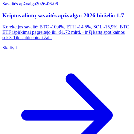
Savaitės apžvalga
2026-06-08
Kriptovaliutų savaitės apžvalga: 2026 birželio 1-7
Korekcijos savaitė: BTC -10,4%, ETH -14,5%, SOL -15,9%. BTC
ETF išpirkimai pagreitėjo iki -$1,72 mlrd. - ir šį kartą spot kainos
sekė. Tik stablecoinai žali.
Skaityti