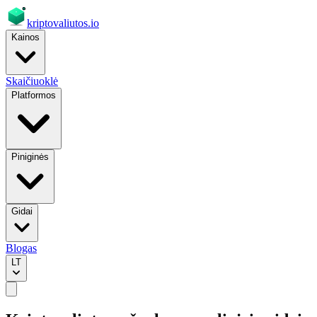
kriptovaliutos
.io
Kainos
Skaičiuoklė
Platformos
Piniginės
Gidai
Blogas
LT