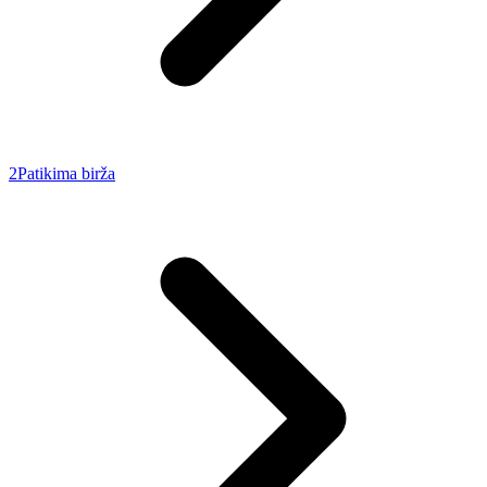
2
Patikima birža