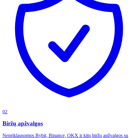
02
Biržų apžvalgos
Nepriklausomos Bybit, Binance, OKX ir kitų biržų apžvalgos su