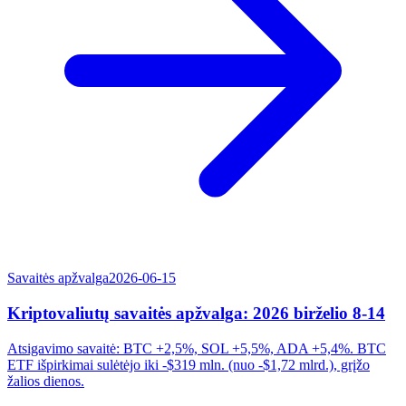
Savaitės apžvalga
2026-06-15
Kriptovaliutų savaitės apžvalga: 2026 birželio 8-14
Atsigavimo savaitė: BTC +2,5%, SOL +5,5%, ADA +5,4%. BTC
ETF išpirkimai sulėtėjo iki -$319 mln. (nuo -$1,72 mlrd.), grįžo
žalios dienos.