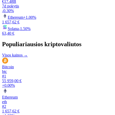
€17.48B
7d pokytis
-0.30%
Ethereum
+1.00%
1 657,62 €
Solana
-1.50%
63,40 €
Populiariausios kriptovaliutos
Visos kainos →
Bitcoin
btc
#
1
55 959,00 €
+0.00%
Ethereum
eth
#
2
1 657,62 €