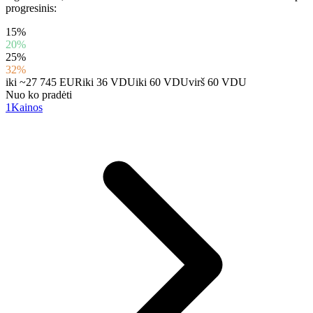
progresinis:
15%
20%
25%
32%
iki ~27 745 EUR
iki 36 VDU
iki 60 VDU
virš 60 VDU
Nuo ko pradėti
1
Kainos