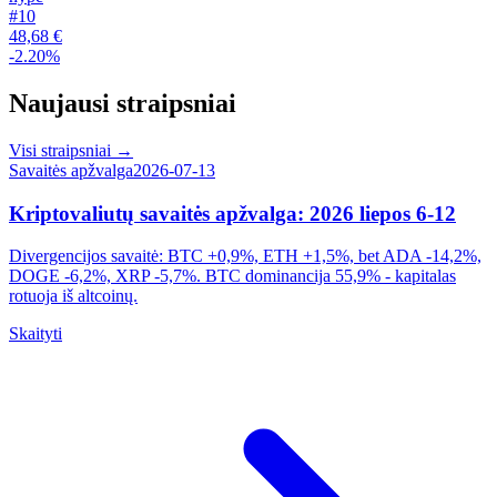
#
10
48,68 €
-2.20%
Naujausi straipsniai
Visi straipsniai
→
Savaitės apžvalga
2026-07-13
Kriptovaliutų savaitės apžvalga: 2026 liepos 6-12
Divergencijos savaitė: BTC +0,9%, ETH +1,5%, bet ADA -14,2%,
DOGE -6,2%, XRP -5,7%. BTC dominancija 55,9% - kapitalas
rotuoja iš altcoinų.
Skaityti