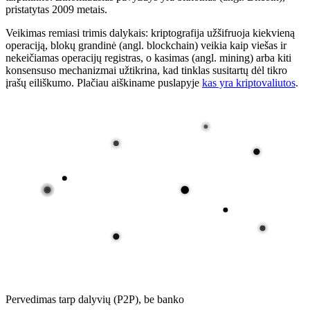
pristatytas 2009 metais.
Veikimas remiasi trimis dalykais: kriptografija užšifruoja kiekvieną
operaciją, blokų grandinė (angl. blockchain) veikia kaip viešas ir
nekeičiamas operacijų registras, o kasimas (angl. mining) arba kiti
konsensuso mechanizmai užtikrina, kad tinklas susitartų dėl tikro
įrašų eiliškumo. Plačiau aiškiname puslapyje
kas yra kriptovaliutos
.
Pervedimas tarp dalyvių (P2P), be banko