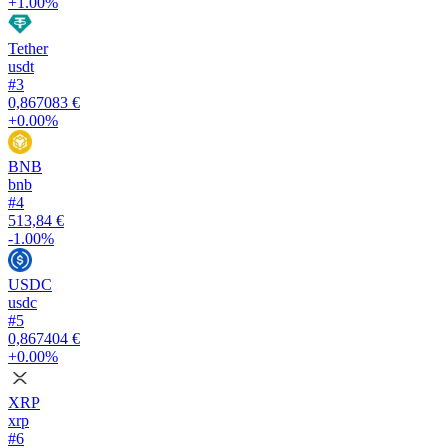
+1.00%
Tether
usdt
#
3
0,867083 €
+0.00%
BNB
bnb
#
4
513,84 €
-1.00%
USDC
usdc
#
5
0,867404 €
+0.00%
XRP
xrp
#
6