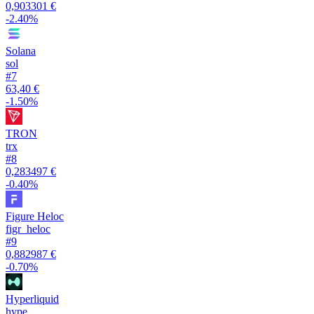
0,903301 €
-2.40%
Solana
sol
#
7
63,40 €
-1.50%
TRON
trx
#
8
0,283497 €
-0.40%
Figure Heloc
figr_heloc
#
9
0,882987 €
-0.70%
Hyperliquid
hype