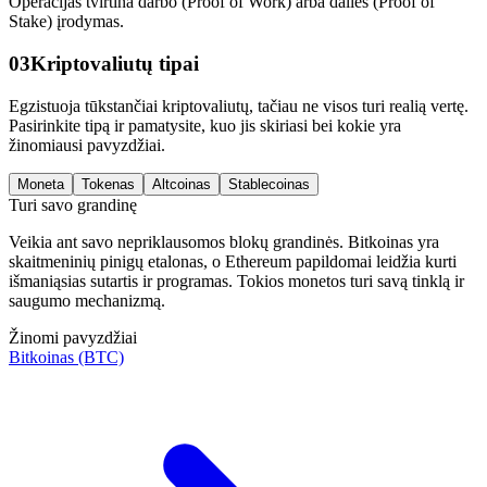
Operacijas tvirtina darbo (Proof of Work) arba dalies (Proof of
Stake) įrodymas.
03
Kriptovaliutų tipai
Egzistuoja tūkstančiai kriptovaliutų, tačiau ne visos turi realią vertę.
Pasirinkite tipą ir pamatysite, kuo jis skiriasi bei kokie yra
žinomiausi pavyzdžiai.
Moneta
Tokenas
Altcoinas
Stablecoinas
Turi savo grandinę
Veikia ant savo nepriklausomos blokų grandinės. Bitkoinas yra
skaitmeninių pinigų etalonas, o Ethereum papildomai leidžia kurti
išmaniąsias sutartis ir programas. Tokios monetos turi savą tinklą ir
saugumo mechanizmą.
Žinomi pavyzdžiai
Bitkoinas (BTC)