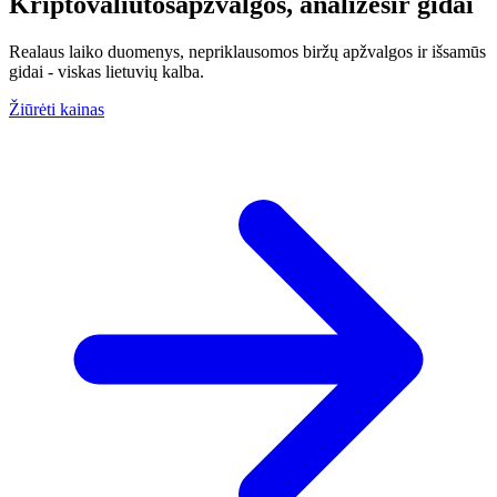
Kriptovaliutos
apžvalgos, analizės
ir
gidai
Realaus laiko duomenys, nepriklausomos biržų apžvalgos ir išsamūs
gidai - viskas lietuvių kalba.
Žiūrėti kainas