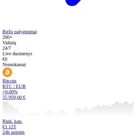
Biržų palyginimai
200+
Valiutų
24/7
Live duomenys
€0
Nemokamai
Bitcoin
BTC / EUR
+0.00%
55 959,00 €
Rink. kap.
€1.12T
24h apimtis