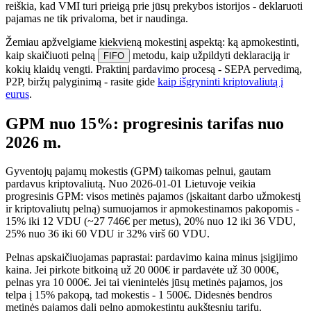
reiškia, kad VMI turi prieigą prie jūsų prekybos istorijos - deklaruoti
pajamas ne tik privaloma, bet ir naudinga.
Žemiau apžvelgiame kiekvieną mokestinį aspektą: ką apmokestinti,
kaip skaičiuoti pelną
metodu, kaip užpildyti deklaraciją ir
FIFO
kokių klaidų vengti. Praktinį pardavimo procesą - SEPA pervedimą,
P2P, biržų palyginimą - rasite gide
kaip išgryninti kriptovaliutą į
eurus
.
GPM nuo 15%: progresinis tarifas nuo
2026 m.
Gyventojų pajamų mokestis (GPM) taikomas pelnui, gautam
pardavus kriptovaliutą. Nuo 2026-01-01 Lietuvoje veikia
progresinis GPM: visos metinės pajamos (įskaitant darbo užmokestį
ir kriptovaliutų pelną) sumuojamos ir apmokestinamos pakopomis -
15% iki 12 VDU (~27 746€ per metus), 20% nuo 12 iki 36 VDU,
25% nuo 36 iki 60 VDU ir 32% virš 60 VDU.
Pelnas apskaičiuojamas paprastai: pardavimo kaina minus įsigijimo
kaina. Jei pirkote bitkoiną už 20 000€ ir pardavėte už 30 000€,
pelnas yra 10 000€. Jei tai vienintelės jūsų metinės pajamos, jos
telpa į 15% pakopą, tad mokestis - 1 500€. Didesnės bendros
metinės pajamos dalį pelno apmokestintų aukštesniu tarifu.