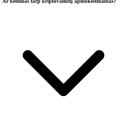
Ar keitimas tarp kriptovaliutų apmokestinamas?