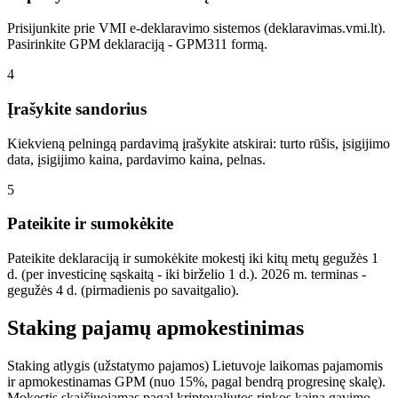
Prisijunkite prie VMI e-deklaravimo sistemos (deklaravimas.vmi.lt).
Pasirinkite GPM deklaraciją - GPM311 formą.
4
Įrašykite sandorius
Kiekvieną pelningą pardavimą įrašykite atskirai: turto rūšis, įsigijimo
data, įsigijimo kaina, pardavimo kaina, pelnas.
5
Pateikite ir sumokėkite
Pateikite deklaraciją ir sumokėkite mokestį iki kitų metų gegužės 1
d. (per investicinę sąskaitą - iki birželio 1 d.). 2026 m. terminas -
gegužės 4 d. (pirmadienis po savaitgalio).
Staking pajamų apmokestinimas
Staking atlygis (užstatymo pajamos) Lietuvoje laikomas pajamomis
ir apmokestinamas GPM (nuo 15%, pagal bendrą progresinę skalę).
Mokestis skaičiuojamas pagal kriptovaliutos rinkos kainą gavimo