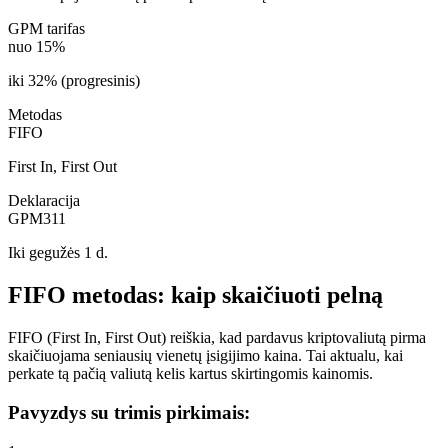
GPM tarifas
nuo 15%
iki 32% (progresinis)
Metodas
FIFO
First In, First Out
Deklaracija
GPM311
Iki gegužės 1 d.
FIFO metodas: kaip skaičiuoti pelną
FIFO (First In, First Out) reiškia, kad pardavus kriptovaliutą pirma
skaičiuojama seniausių vienetų įsigijimo kaina. Tai aktualu, kai
perkate tą pačią valiutą kelis kartus skirtingomis kainomis.
Pavyzdys su trimis pirkimais: