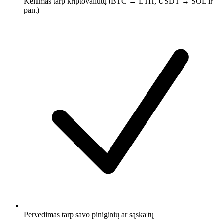
Keitimas tarp kriptovaliutų (BTC → ETH, USDT → SOL ir
pan.)
Pervedimas tarp savo piniginių ar sąskaitų