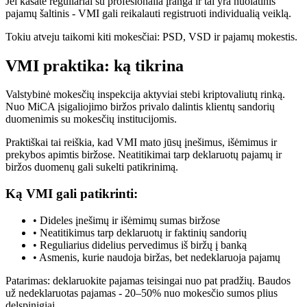
Jei kasate reguliariai su profesionalia įranga ir tai yra nuolatinis
pajamų šaltinis - VMI gali reikalauti registruoti individualią veiklą.
Tokiu atveju taikomi kiti mokesčiai: PSD, VSD ir pajamų mokestis.
VMI praktika: ką tikrina
Valstybinė mokesčių inspekcija aktyviai stebi kriptovaliutų rinką.
Nuo MiCA įsigaliojimo biržos privalo dalintis klientų sandorių
duomenimis su mokesčių institucijomis.
Praktiškai tai reiškia, kad VMI mato jūsų įnešimus, išėmimus ir
prekybos apimtis biržose. Neatitikimai tarp deklaruotų pajamų ir
biržos duomenų gali sukelti patikrinimą.
Ką VMI gali patikrinti:
• Dideles įnešimų ir išėmimų sumas biržose
• Neatitikimus tarp deklaruotų ir faktinių sandorių
• Reguliarius didelius pervedimus iš biržų į banką
• Asmenis, kurie naudoja biržas, bet nedeklaruoja pajamų
Patarimas: deklaruokite pajamas teisingai nuo pat pradžių. Baudos
už nedeklaruotas pajamas - 20–50% nuo mokesčio sumos plius
delspinigiai.