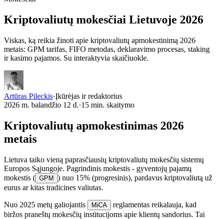
Kriptovaliutų
mokesčiai
Lietuvoje 2026
Viskas, ką reikia žinoti apie kriptovaliutų apmokestinimą 2026
metais: GPM tarifas, FIFO metodas, deklaravimo procesas, staking
ir kasimo pajamos. Su interaktyvia skaičiuokle.
Artūras Pileckis
·
Įkūrėjas ir redaktorius
2026 m. balandžio 12 d.
·
15
min. skaitymo
Kriptovaliutų apmokestinimas 2026
metais
Lietuva taiko vieną paprasčiausių kriptovaliutų mokesčių sistemų
Europos Sąjungoje. Pagrindinis mokestis - gyventojų pajamų
mokestis (
) nuo 15% (progresinis), pardavus kriptovaliutą už
GPM
eurus ar kitas tradicines valiutas.
Nuo 2025 metų galiojantis
reglamentas reikalauja, kad
MiCA
biržos praneštų mokesčių institucijoms apie klientų sandorius. Tai