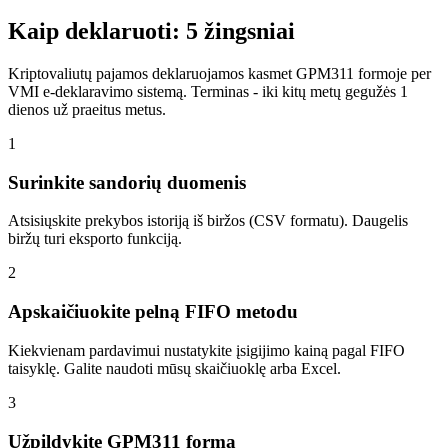
Kaip deklaruoti: 5 žingsniai
Kriptovaliutų pajamos deklaruojamos kasmet GPM311 formoje per
VMI e-deklaravimo sistemą. Terminas - iki kitų metų gegužės 1
dienos už praeitus metus.
1
Surinkite sandorių duomenis
Atsisiųskite prekybos istoriją iš biržos (CSV formatu). Daugelis
biržų turi eksporto funkciją.
2
Apskaičiuokite pelną FIFO metodu
Kiekvienam pardavimui nustatykite įsigijimo kainą pagal FIFO
taisyklę. Galite naudoti mūsų skaičiuoklę arba Excel.
3
Užpildykite GPM311 formą