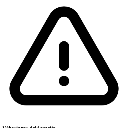
Vėluojama deklaracija