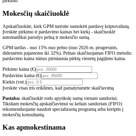
pirkimo.
Mokesčių skaičiuoklė
Apskaičiuokite, kiek GPM turėsite sumokėti pardavę kriptovaliutą.
Įveskite pirkimo ir pardavimo kainas bei kiekį - skaičiuoklė
automatiškai parodys pelną ir mokesčio sumą.
GPM tarifas - nuo 15% nuo pelno (nuo 2026 m. progresinis,
didesnėms pajamoms iki 32%). Pelnas skaičiuojamas FIFO metodu:
pardavimo kaina minus pirmiausia pirktų vienetų įsigijimo kaina.
Pirkimo kaina (€)
Pardavimo kaina (€)
Kiekis (vnt.)
Įveskite visas tris reikšmes, kad pamatytumėte skaičiavimą
Pastaba:
skaičiuoklė rodo apytikslę sumą vienam sandoriui.
Tiksliam mokesčių apskaičiavimui su keliais sandoriais (FIFO)
rekomenduojame naudoti specializuotą programą arba kreiptis į
mokesčių konsultantą.
Kas apmokestinama