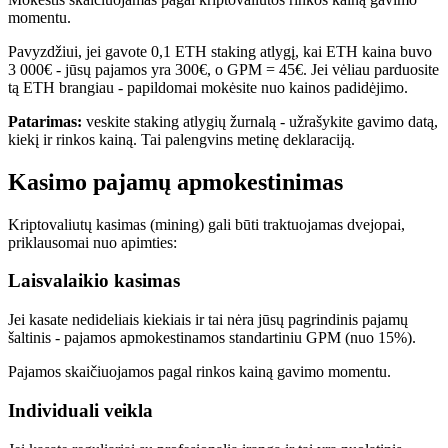
momentu.
Pavyzdžiui, jei gavote 0,1 ETH staking atlygį, kai ETH kaina buvo
3 000€ - jūsų pajamos yra 300€, o GPM = 45€. Jei vėliau parduosite
tą ETH brangiau - papildomai mokėsite nuo kainos padidėjimo.
Patarimas:
veskite staking atlygių žurnalą - užrašykite gavimo datą,
kiekį ir rinkos kainą. Tai palengvins metinę deklaraciją.
Kasimo pajamų apmokestinimas
Kriptovaliutų kasimas (mining) gali būti traktuojamas dvejopai,
priklausomai nuo apimties:
Laisvalaikio kasimas
Jei kasate nedideliais kiekiais ir tai nėra jūsų pagrindinis pajamų
šaltinis - pajamos apmokestinamos standartiniu GPM (nuo 15%).
Pajamos skaičiuojamos pagal rinkos kainą gavimo momentu.
Individuali veikla