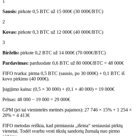
1
Sausis:
pirkote 0,5 BTC už 15 000€ (30 000€/BTC)
2
Kovas:
pirkote 0,3 BTC už 12 000€ (40 000€/BTC)
3
Birželis:
pirkote 0,2 BTC už 14 000€ (70 000€/BTC)
Pardavimas:
parduodate 0,6 BTC už 80 000€/BTC = 48 000€
FIFO tvarka: pirma 0,5 BTC (sausio, po 30 000€) + 0,1 BTC iš
kovo pirkimo (40 000€).
Įsigijimo kaina: (0,5 × 30 000) + (0,1 × 40 000) = 19 000€
Pelnas: 48 000 − 19 000 = 29 000€
GPM (jei tai vienintelės metinės pajamos): 27 746 × 15% + 1 254 ×
20% = 4 413€
FIFO metodas reiškia, kad pirmiausia „išeina“ seniausiai pirktų
vienetai. Todėl svarbu vesti tikslų sandorių žurnalą nuo pirmo