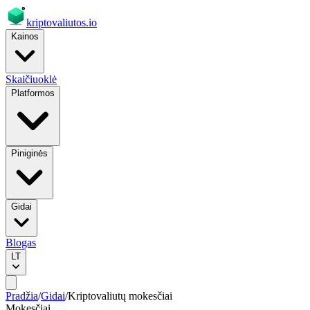
kriptovaliutos
.io
Kainos
Skaičiuoklė
Platformos
Piniginės
Gidai
Blogas
LT
Pradžia
/
Gidai
/
Kriptovaliutų mokesčiai
Mokesčiai