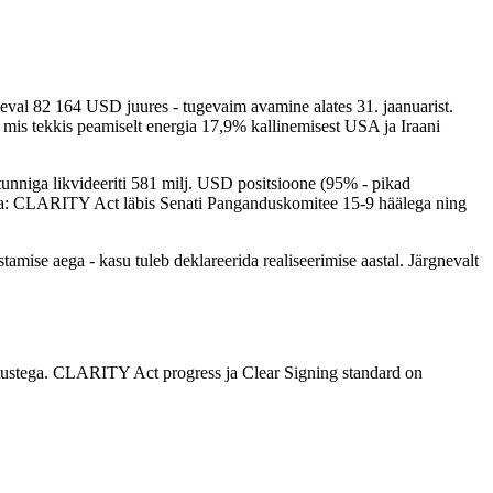
val 82 164 USD juures - tugevaim avamine alates 31. jaanuarist.
is tekkis peamiselt energia 17,9% kallinemisest USA ja Iraani
unniga likvideeriti 581 milj. USD positsioone (95% - pikad
sena: CLARITY Act läbis Senati Panganduskomitee 15-9 häälega ning
se aega - kasu tuleb deklareerida realiseerimise aastal. Järgnevalt
ootustega. CLARITY Act progress ja Clear Signing standard on