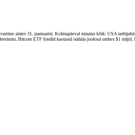
m avamine alates 31. jaanuarist. Kolmapäeval muutus kõik: USA tarbija
ideerimisi, Bitcoin ETF fondid kaotasid nädala jooksul umbes $1 mljrd