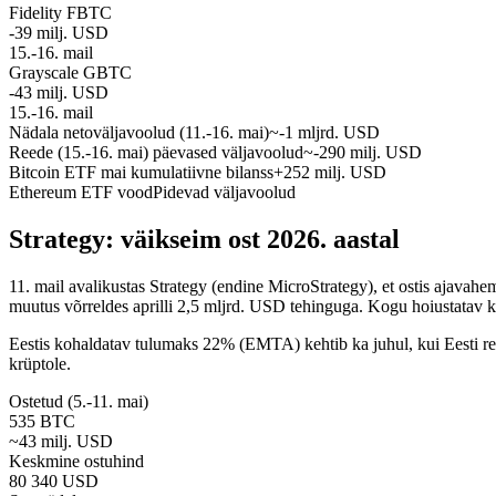
Fidelity FBTC
-39 milj. USD
15.-16. mail
Grayscale GBTC
-43 milj. USD
15.-16. mail
Nädala netoväljavoolud (11.-16. mai)
~-1 mljrd. USD
Reede (15.-16. mai) päevased väljavoolud
~-290 milj. USD
Bitcoin ETF mai kumulatiivne bilanss
+252 milj. USD
Ethereum ETF vood
Pidevad väljavoolud
Strategy: väikseim ost 2026. aastal
11. mail avalikustas Strategy (endine MicroStrategy), et ostis aja
muutus võrreldes aprilli 2,5 mljrd. USD tehinguga. Kogu hoiustat
Eestis kohaldatav tulumaks 22% (EMTA) kehtib ka juhul, kui Eesti resi
krüptole.
Ostetud (5.-11. mai)
535 BTC
~43 milj. USD
Keskmine ostuhind
80 340 USD