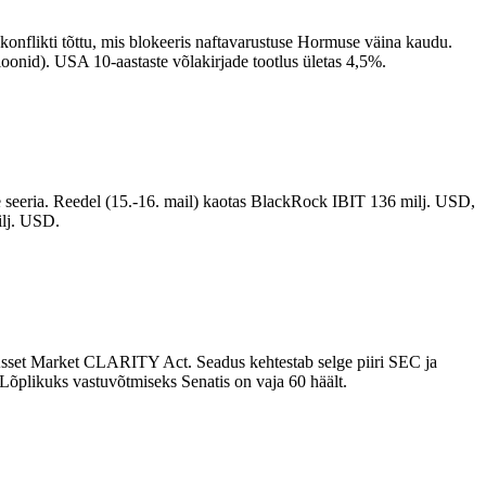
flikti tõttu, mis blokeeris naftavarustuse Hormuse väina kaudu.
ioonid). USA 10-aastaste võlakirjade tootlus ületas 4,5%.
e seeria. Reedel (15.-16. mail) kaotas BlackRock IBIT 136 milj. USD,
lj. USD.
l Asset Market CLARITY Act. Seadus kehtestab selge piiri SEC ja
 Lõplikuks vastuvõtmiseks Senatis on vaja 60 häält.