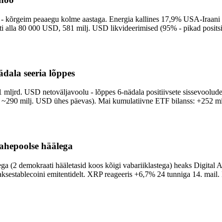
kõrgeim peaaegu kolme aastaga. Energia kallines 17,9% USA-Iraani kon
sti alla 80 000 USD, 581 milj. USD likvideerimised (95% - pikad posits
ädala seeria lõppes
mljrd. USD netoväljavoolu - lõppes 6-nädala positiivsete sissevoolud
~290 milj. USD ühes päevas). Mai kumulatiivne ETF bilanss: +252 mi
ahepoolse häälega
ega (2 demokraati hääletasid koos kõigi vabariiklastega) heaks Digita
aksestablecoini emitentidelt. XRP reageeris +6,7% 24 tunniga 14. mail.