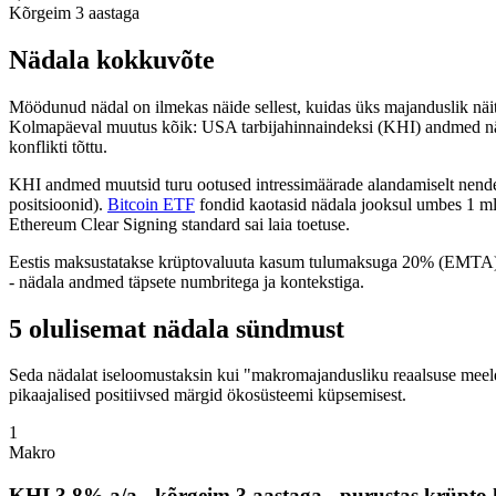
Kõrgeim 3 aastaga
Nädala kokkuvõte
Möödunud nädal on ilmekas näide sellest, kuidas üks majanduslik nä
Kolmapäeval muutus kõik: USA tarbijahinnaindeksi (KHI) andmed näit
konflikti tõttu.
KHI andmed muutsid turu ootused intressimäärade alandamiselt nende t
positsioonid).
Bitcoin ETF
fondid kaotasid nädala jooksul umbes 1 ml
Ethereum Clear Signing standard sai laia toetuse.
Eestis maksustatakse krüptovaluuta kasum tulumaksuga 20% (EMTA). In
- nädala andmed täpsete numbritega ja kontekstiga.
5 olulisemat nädala sündmust
Seda nädalat iseloomustaksin kui "makromajandusliku reaalsuse meeld
pikaajalised positiivsed märgid ökosüsteemi küpsemisest.
1
Makro
KHI 3,8% a/a - kõrgeim 3 aastaga - purustas krüpto