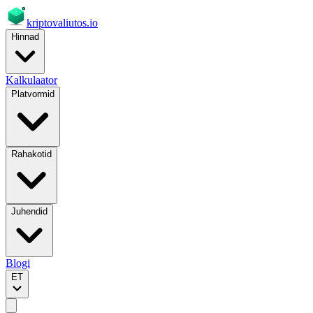
kriptovaliutos
.io
Hinnad
Kalkulaator
Platvormid
Rahakotid
Juhendid
Blogi
ET