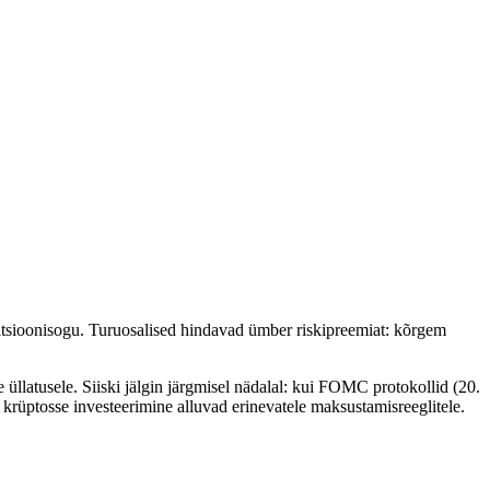
flatsioonisogu. Turuosalised hindavad ümber riskipreemiat: kõrgem
üllatusele. Siiski jälgin järgmisel nädalal: kui FOMC protokollid (20.
 krüptosse investeerimine alluvad erinevatele maksustamisreeglitele.