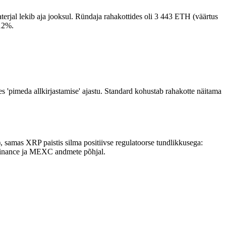
erjal lekib aja jooksul. Ründaja rahakottides oli 3 443 ETH (väärtus
12%.
 'pimeda allkirjastamise' ajastu. Standard kohustab rahakotte näitama
 samas XRP paistis silma positiivse regulatoorse tundlikkusega:
Finance ja MEXC andmete põhjal.