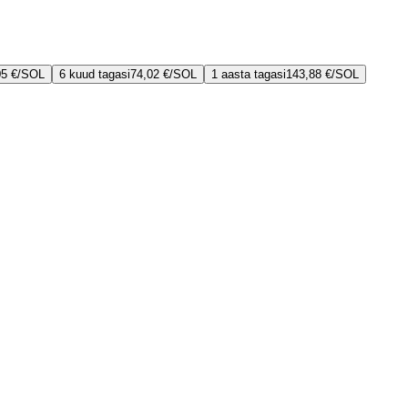
05 €
/
SOL
6 kuud tagasi
74,02 €
/
SOL
1 aasta tagasi
143,88 €
/
SOL