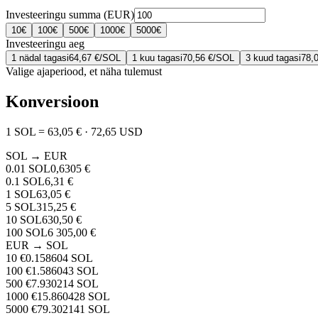
Investeeringu summa (EUR)
10
€
100
€
500
€
1000
€
5000
€
Investeeringu aeg
1 nädal tagasi
64,67 €
/
SOL
1 kuu tagasi
70,56 €
/
SOL
3 kuud tagasi
78,
Valige ajaperiood, et näha tulemust
Konversioon
1
SOL
=
63,05 €
·
72,65 USD
SOL
→ EUR
0.01
SOL
0,6305 €
0.1
SOL
6,31 €
1
SOL
63,05 €
5
SOL
315,25 €
10
SOL
630,50 €
100
SOL
6 305,00 €
EUR →
SOL
10
€
0.158604
SOL
100
€
1.586043
SOL
500
€
7.930214
SOL
1000
€
15.860428
SOL
5000
€
79.302141
SOL