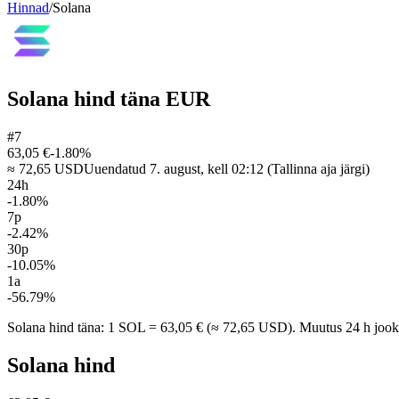
Hinnad
/
Solana
Solana hind täna EUR
#
7
63,05 €
-1.80%
≈
72,65 USD
Uuendatud 7. august, kell 02:12 (Tallinna aja järgi)
24h
-1.80%
7p
-2.42%
30p
-10.05%
1a
-56.79%
Solana hind täna: 1 SOL = 63,05 € (≈ 72,65 USD). Muutus 24 h jook
Solana
hind