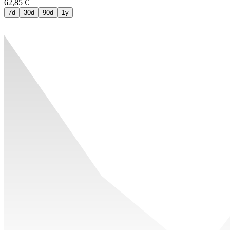
62,85 €
7d
30d
90d
1y