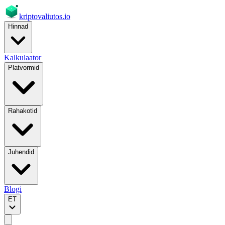
kriptovaliutos
.io
Hinnad
Kalkulaator
Platvormid
Rahakotid
Juhendid
Blogi
ET