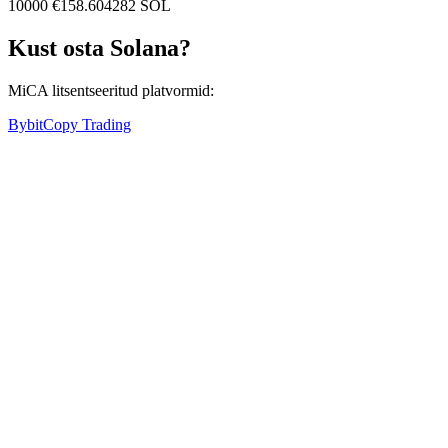
10000
€
158.604282
SOL
Kust osta Solana?
MiCA litsentseeritud platvormid:
Bybit
Copy Trading