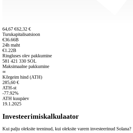
64,67 €
62,32 €
Turukapitalisatsioon
€36.66B
24h maht
€1.22B
Ringluses olev pakkumine
581 421 330 SOL
Maksimaalne pakkumine
∞
Kõrgeim hind (ATH)
285,60 €
ATH-st
-77.92%
ATH kuupäev
19.1.2025
Investeerimiskalkulaator
Kui palju oleksite teeninud, kui oleksite varem investeerinud Solana?