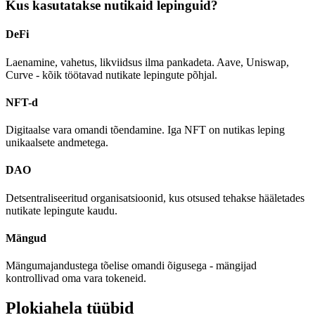
Kus kasutatakse nutikaid lepinguid?
DeFi
Laenamine, vahetus, likviidsus ilma pankadeta. Aave, Uniswap,
Curve - kõik töötavad nutikate lepingute põhjal.
NFT-d
Digitaalse vara omandi tõendamine. Iga NFT on nutikas leping
unikaalsete andmetega.
DAO
Detsentraliseeritud organisatsioonid, kus otsused tehakse hääletades
nutikate lepingute kaudu.
Mängud
Mängumajandustega tõelise omandi õigusega - mängijad
kontrollivad oma vara tokeneid.
Plokiahela tüübid