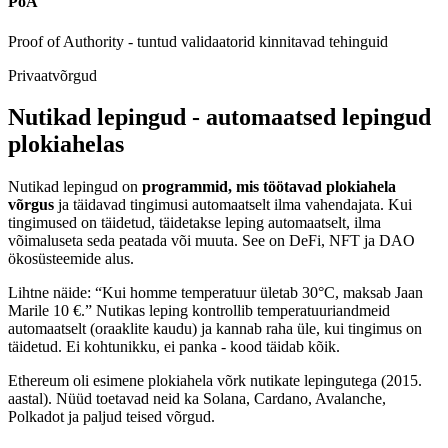
PoA
Proof of Authority - tuntud validaatorid kinnitavad tehinguid
Privaatvõrgud
Nutikad lepingud - automaatsed lepingud
plokiahelas
Nutikad lepingud on
programmid, mis töötavad plokiahela
võrgus
ja täidavad tingimusi automaatselt ilma vahendajata. Kui
tingimused on täidetud, täidetakse leping automaatselt, ilma
võimaluseta seda peatada või muuta. See on DeFi, NFT ja DAO
ökosüsteemide alus.
Lihtne näide: “Kui homme temperatuur ületab 30°C, maksab Jaan
Marile 10 €.” Nutikas leping kontrollib temperatuuriandmeid
automaatselt (oraaklite kaudu) ja kannab raha üle, kui tingimus on
täidetud. Ei kohtunikku, ei panka - kood täidab kõik.
Ethereum oli esimene plokiahela võrk nutikate lepingutega (2015.
aastal). Nüüd toetavad neid ka Solana, Cardano, Avalanche,
Polkadot ja paljud teised võrgud.