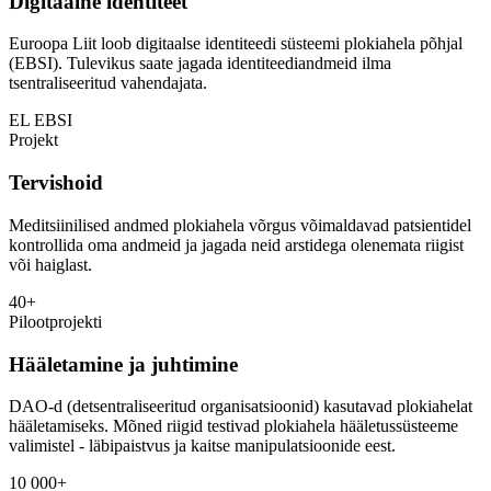
Digitaalne identiteet
Euroopa Liit loob digitaalse identiteedi süsteemi plokiahela põhjal
(EBSI). Tulevikus saate jagada identiteediandmeid ilma
tsentraliseeritud vahendajata.
EL EBSI
Projekt
Tervishoid
Meditsiinilised andmed plokiahela võrgus võimaldavad patsientidel
kontrollida oma andmeid ja jagada neid arstidega olenemata riigist
või haiglast.
40+
Pilootprojekti
Hääletamine ja juhtimine
DAO-d (detsentraliseeritud organisatsioonid) kasutavad plokiahelat
hääletamiseks. Mõned riigid testivad plokiahela hääletussüsteeme
valimistel - läbipaistvus ja kaitse manipulatsioonide eest.
10 000+