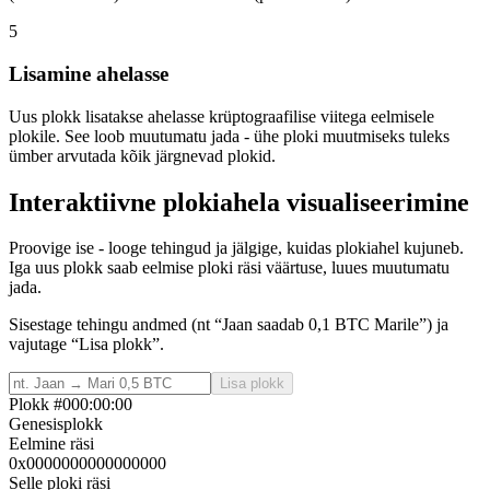
5
Lisamine ahelasse
Uus plokk lisatakse ahelasse krüptograafilise viitega eelmisele
plokile. See loob muutumatu jada - ühe ploki muutmiseks tuleks
ümber arvutada kõik järgnevad plokid.
Interaktiivne plokiahela visualiseerimine
Proovige ise - looge tehingud ja jälgige, kuidas plokiahel kujuneb.
Iga uus plokk saab eelmise ploki räsi väärtuse, luues muutumatu
jada.
Sisestage tehingu andmed (nt “Jaan saadab 0,1 BTC Marile”) ja
vajutage “Lisa plokk”.
Lisa plokk
Plokk #
0
00:00:00
Genesisplokk
Eelmine räsi
0x0000000000000000
Selle ploki räsi