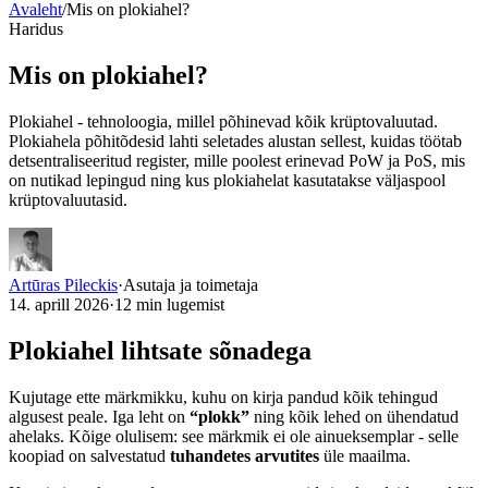
Avaleht
/
Mis on plokiahel?
Haridus
Mis on
plokiahel
?
Plokiahel - tehnoloogia, millel põhinevad kõik krüptovaluutad.
Plokiahela põhitõdesid lahti seletades alustan sellest, kuidas töötab
detsentraliseeritud register, mille poolest erinevad PoW ja PoS, mis
on nutikad lepingud ning kus plokiahelat kasutatakse väljaspool
krüptovaluutasid.
Artūras Pileckis
·
Asutaja ja toimetaja
14. aprill 2026
·
12
min lugemist
Plokiahel lihtsate sõnadega
Kujutage ette märkmikku, kuhu on kirja pandud kõik tehingud
algusest peale. Iga leht on
“plokk”
ning kõik lehed on ühendatud
ahelaks. Kõige olulisem: see märkmik ei ole ainueksemplar - selle
koopiad on salvestatud
tuhandetes arvutites
üle maailma.