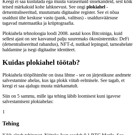
Keegi ei saa kustutada ega muuta varasemaid sissekandeid, sest kõik
teised märkaksid kohe lahknevust. See ongi
plokiahel
-
detsentraliseeritud, muutumatu digitaalne register. See ei nõua
usaldust ühe keskuse vastu (pank, valitsus) - usaldusväärsuse
tagavad matemaatika ja krüptograafia.
Plokiahela tehnoloogia loodi 2008. aastal koos Bitcoiniga, kuid
sellest ajast on see kasvanud palju suuremaks ökosüsteemiks: DeFi
(detsentraliseeritud rahandus), NFT-d, nutikad lepingud, tarneahelate
haldamine ja isegi digitaalne identiteet.
Kuidas plokiahel töötab?
Plokiahela tööpõhimõte on üsna lihtne - see on järjestikune andmete
salvestamine ahelas, kus iga plokk viitab eelmisele. See tagab, et
keegi ei saa ajalugu muuta märkamatult.
Siin on 5 sammu, mille iga tehing läbib loomisest kuni igavese
salvestamiseni plokiahelas:
1
Tehing