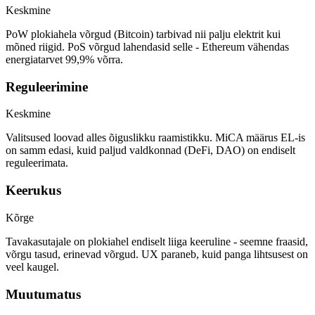
Keskmine
PoW plokiahela võrgud (Bitcoin) tarbivad nii palju elektrit kui
mõned riigid. PoS võrgud lahendasid selle - Ethereum vähendas
energiatarvet 99,9% võrra.
Reguleerimine
Keskmine
Valitsused loovad alles õiguslikku raamistikku. MiCA määrus EL-is
on samm edasi, kuid paljud valdkonnad (DeFi, DAO) on endiselt
reguleerimata.
Keerukus
Kõrge
Tavakasutajale on plokiahel endiselt liiga keeruline - seemne fraasid,
võrgu tasud, erinevad võrgud. UX paraneb, kuid panga lihtsusest on
veel kaugel.
Muutumatus