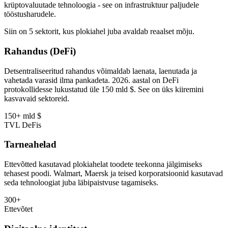
krüptovaluutade tehnoloogia - see on infrastruktuur paljudele
tööstusharudele.
Siin on 5 sektorit, kus plokiahel juba avaldab reaalset mõju.
Rahandus (DeFi)
Detsentraliseeritud rahandus võimaldab laenata, laenutada ja
vahetada varasid ilma pankadeta. 2026. aastal on DeFi
protokollidesse lukustatud üle 150 mld $. See on üks kiiremini
kasvavaid sektoreid.
150+ mld $
TVL DeFis
Tarneahelad
Ettevõtted kasutavad plokiahelat toodete teekonna jälgimiseks
tehasest poodi. Walmart, Maersk ja teised korporatsioonid kasutavad
seda tehnoloogiat juba läbipaistvuse tagamiseks.
300+
Ettevõtet