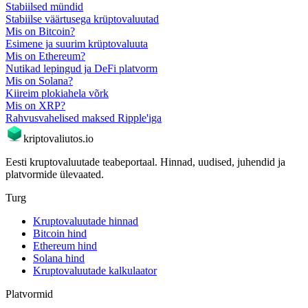
Stabiilsed mündid
Stabiilse väärtusega krüptovaluutad
Mis on Bitcoin?
Esimene ja suurim krüptovaluuta
Mis on Ethereum?
Nutikad lepingud ja DeFi platvorm
Mis on Solana?
Kiireim plokiahela võrk
Mis on XRP?
Rahvusvahelised maksed Ripple'iga
kriptovaliutos
.io
Eesti kruptovaluutade teabeportaal. Hinnad, uudised, juhendid ja
platvormide ülevaated.
Turg
Kruptovaluutade hinnad
Bitcoin hind
Ethereum hind
Solana hind
Kruptovaluutade kalkulaator
Platvormid