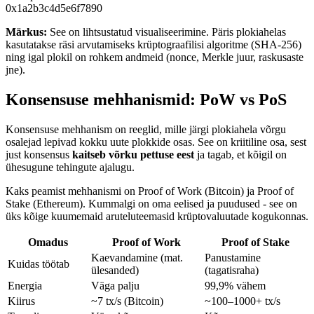
0x1a2b3c4d5e6f7890
Märkus:
See on lihtsustatud visualiseerimine. Päris plokiahelas
kasutatakse räsi arvutamiseks krüptograafilisi algoritme (SHA-256)
ning igal plokil on rohkem andmeid (nonce, Merkle juur, raskusaste
jne).
Konsensuse mehhanismid: PoW vs PoS
Konsensuse mehhanism on reeglid, mille järgi plokiahela võrgu
osalejad lepivad kokku uute plokkide osas. See on kriitiline osa, sest
just konsensus
kaitseb võrku pettuse eest
ja tagab, et kõigil on
ühesugune tehingute ajalugu.
Kaks peamist mehhanismi on Proof of Work (Bitcoin) ja Proof of
Stake (Ethereum). Kummalgi on oma eelised ja puudused - see on
üks kõige kuumemaid aruteluteemasid krüptovaluutade kogukonnas.
Omadus
Proof of Work
Proof of Stake
Kaevandamine (mat.
Panustamine
Kuidas töötab
ülesanded)
(tagatisraha)
Energia
Väga palju
99,9% vähem
Kiirus
~7 tx/s (Bitcoin)
~100–1000+ tx/s