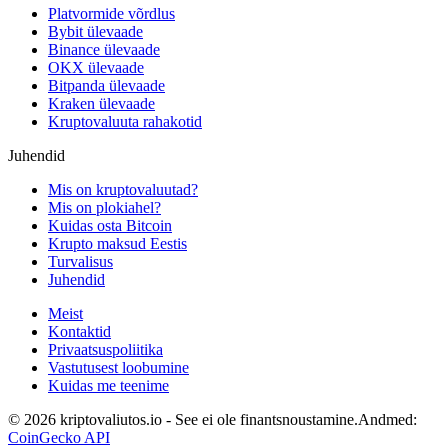
Platvormide võrdlus
Bybit ülevaade
Binance ülevaade
OKX ülevaade
Bitpanda ülevaade
Kraken ülevaade
Kruptovaluuta rahakotid
Juhendid
Mis on kruptovaluutad?
Mis on plokiahel?
Kuidas osta Bitcoin
Krupto maksud Eestis
Turvalisus
Juhendid
Meist
Kontaktid
Privaatsuspoliitika
Vastutusest loobumine
Kuidas me teenime
©
2026
kriptovaliutos.io -
See ei ole finantsnoustamine.
Andmed
:
CoinGecko API