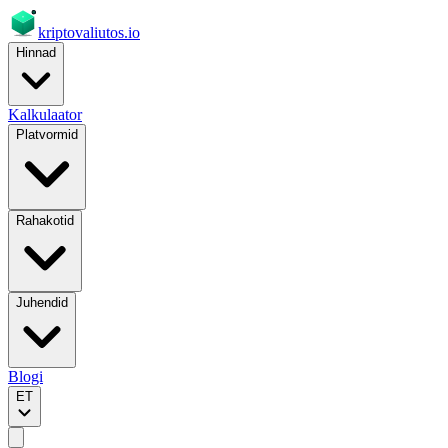
kriptovaliutos
.io
Hinnad
Kalkulaator
Platvormid
Rahakotid
Juhendid
Blogi
ET