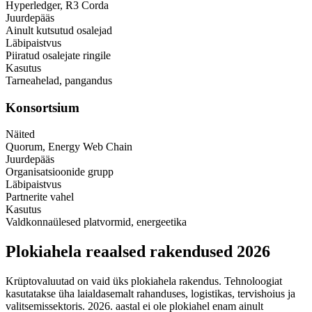
Hyperledger, R3 Corda
Juurdepääs
Ainult kutsutud osalejad
Läbipaistvus
Piiratud osalejate ringile
Kasutus
Tarneahelad, pangandus
Konsortsium
Näited
Quorum, Energy Web Chain
Juurdepääs
Organisatsioonide grupp
Läbipaistvus
Partnerite vahel
Kasutus
Valdkonnaülesed platvormid, energeetika
Plokiahela reaalsed rakendused 2026
Krüptovaluutad on vaid üks plokiahela rakendus. Tehnoloogiat
kasutatakse üha laialdasemalt rahanduses, logistikas, tervishoius ja
valitsemissektoris. 2026. aastal ei ole plokiahel enam ainult