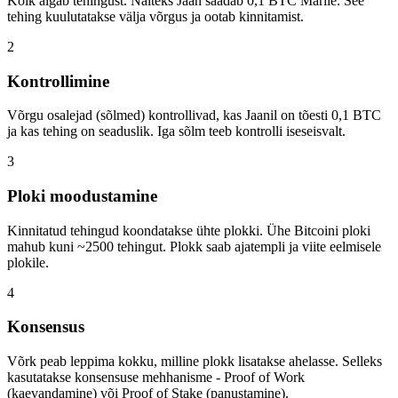
Kõik algab tehingust. Näiteks Jaan saadab 0,1 BTC Marile. See
tehing kuulutatakse välja võrgus ja ootab kinnitamist.
2
Kontrollimine
Võrgu osalejad (sõlmed) kontrollivad, kas Jaanil on tõesti 0,1 BTC
ja kas tehing on seaduslik. Iga sõlm teeb kontrolli iseseisvalt.
3
Ploki moodustamine
Kinnitatud tehingud koondatakse ühte plokki. Ühe Bitcoini ploki
mahub kuni ~2500 tehingut. Plokk saab ajatempli ja viite eelmisele
plokile.
4
Konsensus
Võrk peab leppima kokku, milline plokk lisatakse ahelasse. Selleks
kasutatakse konsensuse mehhanisme - Proof of Work
(kaevandamine) või Proof of Stake (panustamine).