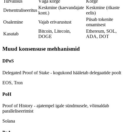
Turvalisus
Väga kõrge
Kõrge
Keskmine (kaevandajate
Keskmine (rikaste
Detsentraliseeritus
kont.)
eelis)
Piisab tokenite
Osalemine
Vajab erivarustust
omamisest
Bitcoin, Litecoin,
Ethereum, SOL,
Kasutab
DOGE
ADA, DOT
Muud konsensuse mehhanismid
DPoS
Delegated Proof of Stake - kogukond hääletab delegaatide poolt
EOS, Tron
PoH
Proof of History - ajatempel igale sündmusele, võimaldab
paralleliseerimist
Solana