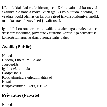
Kõik plokiahelad ei ole ühesugused. Krüptovaluutad kasutavad
avalikke plokiahela võrke, kuhu igaüks võib liituda ja tehinguid
vaadata. Kuid olemas on ka privaatsed ja konsortsiumivariandid,
mida kasutavad ettevõtted ja valitsused.
Igal tüübil on oma eelised - avalik plokiahel tagab maksimaalse
detsentraliseerituse, privaatne - suurema kontrolli ja privaatsuse,
konsortsium aga tasakaalu nende kahe vahel.
Avalik (Public)
Näited
Bitcoin, Ethereum, Solana
Juurdepääs
Igaüks võib liituda
Läbipaistvus
Kõik tehingud avalikult nähtavad
Kasutus
Krüptovaluutad, DeFi, NFT-d
Privaatne (Private)
Näited