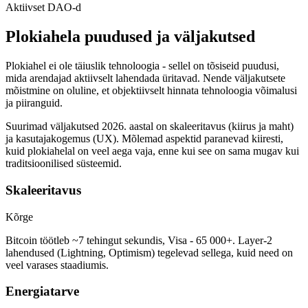
Aktiivset DAO-d
Plokiahela puudused ja väljakutsed
Plokiahel ei ole täiuslik tehnoloogia - sellel on tõsiseid puudusi,
mida arendajad aktiivselt lahendada üritavad. Nende väljakutsete
mõistmine on oluline, et objektiivselt hinnata tehnoloogia võimalusi
ja piiranguid.
Suurimad väljakutsed 2026. aastal on skaleeritavus (kiirus ja maht)
ja kasutajakogemus (UX). Mõlemad aspektid paranevad kiiresti,
kuid plokiahelal on veel aega vaja, enne kui see on sama mugav kui
traditsioonilised süsteemid.
Skaleeritavus
Kõrge
Bitcoin töötleb ~7 tehingut sekundis, Visa - 65 000+. Layer-2
lahendused (Lightning, Optimism) tegelevad sellega, kuid need on
veel varases staadiumis.
Energiatarve