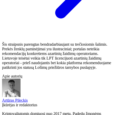
Šis straipsnis parengtas bendradarbiaujant su trečiosiomis šalimis.
Prekės ženklų paminėjimai yra ilustraciniai; portalas neteikia
rekomendacijų konkretiems azartinių žaidimų operatoriams.
Lietuvoje teisėtai veikia tik LPT licencijuoti azartinių žaidimų
operatoriai - prieš naudojantis bet kokia platforma rekomenduojame
patikrinti jos statusą Lošimų priežiūros tarnybos puslapyje.
Apie autorių
Artūras Pileckis
Įkūrėjas ir redaktorius
Kriptovaliutomis domiuosi nuo 2017 metų. Padedu žmonėms