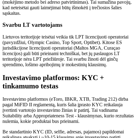
(mokėjimo metodo bei adreso patvirtinimas). Tai sumažina pavojų,
kad neteisėtai gauti laimėjimai būtų išmokėti į trečiosios šalies
sąskaitas.
Svarbu LT vartotojams
Lietuvos teritorijoje teisėtai veikia tik LPT licencijuoti operatoriai
(pavyzdžiui, Olympic Casino, Top Sport, Optibet). Kitose ES
jurisdikcijose licencijuoti operatoriai (Maltos MGA, Curaçao
licencijos) gali būti prieinami techniškai, bet jų paslaugos LT
teritorijoje nėra LPT priežiūroje. Tai svarbu žinoti dėl ginčų
sprendimo, lošimo apribojimų ir mokestinių klausimų.
Investavimo platformos: KYC +
tinkamumo testas
Investavimo platformos (eToro, IBKR, XTB, Trading 212) dirba
pagal MiFID II reglamentą, kuris šalia įprasto KYC reikalauja
įvertinti vartotojo investavimo žinias ir patirtį. Tai vadinama
Suitability arba Appropriateness Test - klausimynas, kurio rezultatas
nulemia, kokie produktai bus prieinami.
Be standartinio KYC (ID, selfie, adresas, pajamos) papildomai
reikalinga atsakyti į ~10-15 klausimų apie investavimo patirtį,