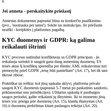
6
Jei atmeta - perskaitykite priežastį
Atmestas dokumentas paprastai būna su konkrečiu paaiškinimu
(pvz., 'nuotrauka per tamsi'). Sekite tas instrukcijas. Jei priežastis
neaiški - kreipkitės į platformos pagalbą.
KYC duomenys ir GDPR: ką galima
reikalauti ištrinti
KYC procesas natūraliai konfliktuoja su GDPR principais - jis
reikalauja surinkti ir saugoti gana daug asmeninių duomenų. ES
teisės aktai šį konfliktą sprendžia per išimtis: AML reikalavimai turi
pirmenybę prieš GDPR „teisę būti pamirštam" (Art. 17), bet tik tam
tikrose ribose.
Praktiškai tai reiškia: kol jūsų sąskaita aktyvi, platforma privalo
saugoti KYC duomenis (paprastai 5-7 metai po paskutinio sandorio,
priklausomai nuo jurisdikcijos). Uždarius sąskaitą ir pasibaigus
saugos periodui, galite reikalauti jų ištrynimo. Iki to momento jūsų
teisės yra: prieiga prie duomenų (Art. 15), klaidų ištaisymas (Art.
16) ir duomenų perkėlimas kitam paslaugos teikėjui (Art. 20).