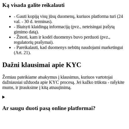
Ką visada galite reikalauti
- Gauti kopiją visų jūsų duomenų, kuriuos platforma turi (24
val. - 30 d. terminas).
- Ištaisyti klaidingą informaciją (pvz., neteisingai įrašytą
gimimo datą).
- Žinoti, kam ir kodėl duomenys buvo perduoti (pvz.,
regulatorių prašymai).
- Pareikalauti, kad duomenys nebūtų naudojami marketingui
(Art. 21).
Dažni klausimai apie KYC
Žemiau pateikiame atsakymus į klausimus, kuriuos vartotojai
dažniausiai užduoda apie KYC procesą. Jei kažko trūksta - rašykite
mums, ir įtrauksime į kitą atnaujinimą.
Ar saugu duoti pasą online platformai?