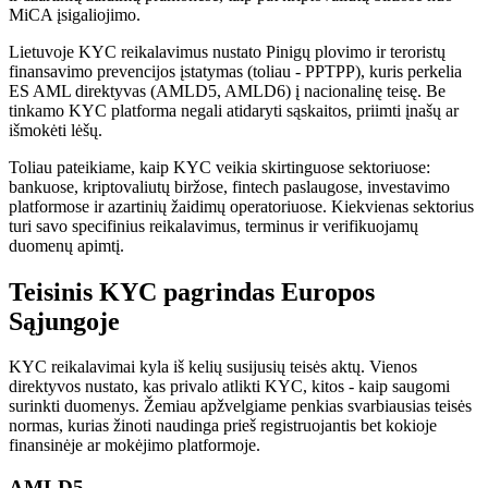
MiCA įsigaliojimo.
Lietuvoje KYC reikalavimus nustato Pinigų plovimo ir teroristų
finansavimo prevencijos įstatymas (toliau - PPTPP), kuris perkelia
ES AML direktyvas (AMLD5, AMLD6) į nacionalinę teisę. Be
tinkamo KYC platforma negali atidaryti sąskaitos, priimti įnašų ar
išmokėti lėšų.
Toliau pateikiame, kaip KYC veikia skirtinguose sektoriuose:
bankuose, kriptovaliutų biržose, fintech paslaugose, investavimo
platformose ir azartinių žaidimų operatoriuose. Kiekvienas sektorius
turi savo specifinius reikalavimus, terminus ir verifikuojamų
duomenų apimtį.
Teisinis KYC pagrindas Europos
Sąjungoje
KYC reikalavimai kyla iš kelių susijusių teisės aktų. Vienos
direktyvos nustato, kas privalo atlikti KYC, kitos - kaip saugomi
surinkti duomenys. Žemiau apžvelgiame penkias svarbiausias teisės
normas, kurias žinoti naudinga prieš registruojantis bet kokioje
finansinėje ar mokėjimo platformoje.
AMLD5