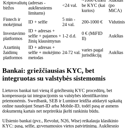
~1000 €/mėn
Aukštas
Kriptovaliutų
(adresas -
<24 val.
be KYC (kai
(po
biržos
aukštesniems
kurios)
MiCA)
limitams)
Fintech ir
5 min -
ID + selfie
200-1000 €
Vidutinis
mokėjimai
24 val.
ID + adresas +
Investavimo
0 € (MiFID
selfie + pajamos +
1-2 d.d.
Aukštas
platformos
II)
žinių klausimynas
Azartinių
ID + adresas +
varies pagal
žaidimų
selfie + mokėjimo
24-72 val.
Aukštas
jurisdikciją
platformos
metodas
Bankai: griežčiausias KYC, bet
integruotas su valstybės sistemomis
Lietuvos bankai turi vieną iš griežtesnių KYC procedūrų, bet
kompensuoja tai integracijomis su valstybės identifikavimo
priemonėmis. Swedbank, SEB ir Luminor leidžia atidaryti sąskaitą
online naudojant Smart-ID arba Mobile-ID, todėl pasą ar asmens
dokumentą kartais net neprireikia įkelti rankiniu būdu.
Užsienio bankai (pvz., Revolut, N26, Wise) reikalauja klasikinio
KYC: pasą, selfie, gyvenamosios vietos patvirtinimą. Aukštesnio