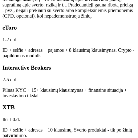
supratimą apie sverto, riziką ir t.t. Pradedantieji gauna ribotą prieigą
- pvz., negali prekiauti su sverto arba kompleksinėmis priemonėmis
(CFD, opcionai), kol nepademonstruoja žinių.
eToro
1-2 d.d.
ID + selfie + adresas + pajamos + 8 klausimų klausimynas. Crypto -
papildomas modulis.
Interactive Brokers
2-5 d.d.
Pilnas KYC + 15+ klausimų klausimynas + finansinė situacija +
investavimo tikslai.
XTB
Iki 1 d.d.
ID + selfie + adresas + 10 klausimų. Sverto produktai - tik po žinių
patvirtinimo.