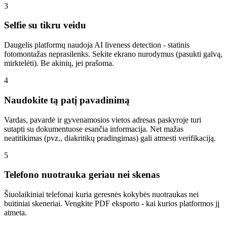
3
Selfie su tikru veidu
Daugelis platformų naudoja AI liveness detection - statinis
fotomontažas neprasilenks. Sekite ekrano nurodymus (pasukti galvą,
mirktelėti). Be akinių, jei prašoma.
4
Naudokite tą patį pavadinimą
Vardas, pavardė ir gyvenamosios vietos adresas paskyroje turi
sutapti su dokumentuose esančia informacija. Net mažas
neatitikimas (pvz., diakritikų pradingimas) gali atmesti verifikaciją.
5
Telefono nuotrauka geriau nei skenas
Šiuolaikiniai telefonai kuria geresnės kokybės nuotraukas nei
buitiniai skeneriai. Vengkite PDF eksporto - kai kurios platformos jį
atmeta.