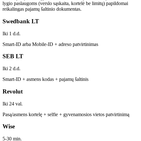
lygio paslaugoms (verslo sąskaita, kortelė be limitų) papildomai
reikalingas pajamų šaltinio dokumentas.
Swedbank LT
Iki 1 d.d.
Smart-ID arba Mobile-ID + adreso patvirtinimas
SEB LT
Iki 2 d.d.
Smart-ID + asmens kodas + pajamų šaltinis
Revolut
Iki 24 val.
Pasą/asmens kortelę + selfie + gyvenamosios vietos patvirtinimą
Wise
5-30 min.