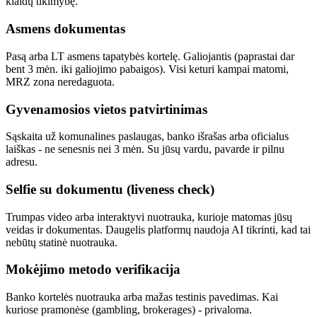
klaidų tikimybę.
Asmens dokumentas
Pasą arba LT asmens tapatybės kortelę. Galiojantis (paprastai dar
bent 3 mėn. iki galiojimo pabaigos). Visi keturi kampai matomi,
MRZ zona neredaguota.
Gyvenamosios vietos patvirtinimas
Sąskaita už komunalines paslaugas, banko išrašas arba oficialus
laiškas - ne senesnis nei 3 mėn. Su jūsų vardu, pavarde ir pilnu
adresu.
Selfie su dokumentu (liveness check)
Trumpas video arba interaktyvi nuotrauka, kurioje matomas jūsų
veidas ir dokumentas. Daugelis platformų naudoja AI tikrinti, kad tai
nebūtų statinė nuotrauka.
Mokėjimo metodo verifikacija
Banko kortelės nuotrauka arba mažas testinis pavedimas. Kai
kuriose pramonėse (gambling, brokerages) - privaloma.