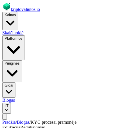
kriptovaliutos
.io
Kainos
Skaičiuoklė
Platformos
Piniginės
Gidai
Blogas
LT
Pradžia
/
Blogas
/
KYC procesai pramonėje
Edukacija
Reguliavimas