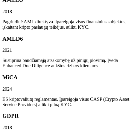
2018
Pagrindinė AML direktyva. Įpareigoja visus finansinius subjektus,
įskaitant kripto paslaugų teikėjus, atlikti KYC.
AMLD6
2021
Sustiprina baudžiamąją atsakomybę už pinigų plovimą. Įveda
Enhanced Due Diligence aukštos rizikos klientams.
MiCA
2024
ES kriptovaliutų reglamentas. Įpareigoja visus CASP (Crypto Asset
Service Providers) atlikti pilną KYC.
GDPR
2018