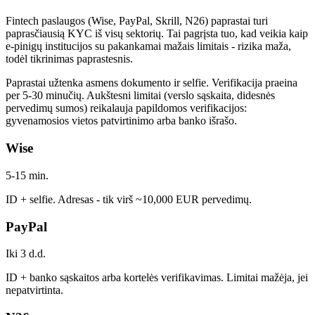
Fintech paslaugos (Wise, PayPal, Skrill, N26) paprastai turi
paprasčiausią KYC iš visų sektorių. Tai pagrįsta tuo, kad veikia kaip
e-pinigų institucijos su pakankamai mažais limitais - rizika maža,
todėl tikrinimas paprastesnis.
Paprastai užtenka asmens dokumento ir selfie. Verifikacija praeina
per 5-30 minučių. Aukštesni limitai (verslo sąskaita, didesnės
pervedimų sumos) reikalauja papildomos verifikacijos:
gyvenamosios vietos patvirtinimo arba banko išrašo.
Wise
5-15 min.
ID + selfie. Adresas - tik virš ~10,000 EUR pervedimų.
PayPal
Iki 3 d.d.
ID + banko sąskaitos arba kortelės verifikavimas. Limitai mažėja, jei
nepatvirtinta.