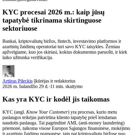
KYC procesai 2026 m.: kaip jūsų
tapatybė tikrinama
skirtinguose
sektoriuose
Bankai, kriptovaliutų biržos, fintech, investavimo platformos ir
azartinių žaidimų operatoriai turi savo KYC taisykles. Žemiau
apžvelgiame, kuo jos skiriasi, kokius dokumentus paruošti, ir kiek
laiko užtrunka verifikacija.
Artūras Pileckis
·
Įkūrėjas ir redaktorius
2026 m. balandžio 29 d.
·
11
min. skaitymo
Kas yra KYC ir kodėl jis taikomas
KYC (angl.
Know Your Customer
) yra procesas, kurio metu
paslaugos teikėjas patvirtina kliento tapatybę prieš leisdamas
naudotis paslauga. Tai pagrindinė AML (anti-money laundering)
priemonė, taikoma visose Europos Sąjungos finansinėse, mokėjimo
ir azartinių žaidimų pramonėse, taip pat kriptovaliutų biržose nuo