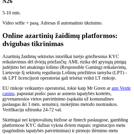
N26
5-10 min.
Video selfie + pasą. Adresas iš automatinio tikrinimo.
Online azartinių žaidimų platformos:
dvigubas tikrinimas
Azartinių žaidimų sektorius istoriškai turėjo griežtesnius KYC
reikalavimus dėl dviejų priežasčių: AML rizika dėl grynųjų pinigų
judėjimo bei atsakingo lošimo (Responsible Gaming) reikalavimų.
Lietuvoje šį sektorių reguliuoja Lošimų priežiūros tarnyba (LPT) -
tik LPT licencijuoti operatoriai gali teisėtai veikti LT rinkoje.
EU rinkoje veikiantys operatoriai, tokie kaip Mr Green ar
app Verde
casino
, paprastai prašo: paso ar asmens tapatybės kortelės,
gyvenamosios vietos patvirtinimo (sąskaita už komunalines
paslaugas iki 3 mėn. senumo), mokėjimo metodo nuotraukos.
Verifikacija užtrunka 24-72 val.
Skirtingai nei kriptovaliutų biržose ar fintech paslaugose, gambling
platformose KYC dažnai vyksta dviem etapais: registracijos metu
(pagrindinis tapatybės patvirtinimas) ir pirmojo išėmimo metu