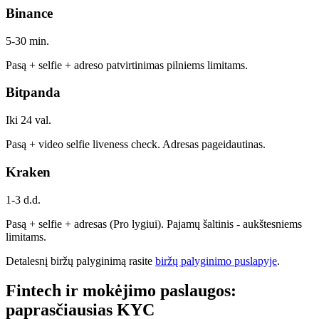
Binance
5-30 min.
Pasą + selfie + adreso patvirtinimas pilniems limitams.
Bitpanda
Iki 24 val.
Pasą + video selfie liveness check. Adresas pageidautinas.
Kraken
1-3 d.d.
Pasą + selfie + adresas (Pro lygiui). Pajamų šaltinis - aukštesniems
limitams.
Detalesnį biržų palyginimą rasite
biržų palyginimo puslapyje
.
Fintech ir mokėjimo paslaugos:
paprasčiausias KYC