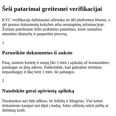
Šeši patarimai greitesnei verifikacijai
KYC verifikacija dažniausiai užtrunka ne dėl platformos lėtumo, o
dėl prastos dokumentų kokybės arba nesutapimų informacijoje.
Žemiau pateikiame šešis praktinius patarimus, kurie sumažins
atmetimo tikimybę ir paspartins procesą.
1
Paruoškite dokumentus iš anksto
Pasą, asmens kortelę ir naują (iki 3 mėn.) sąskaitą už komunalines
paslaugas su jūsų adresu. Patikrinkite, kad galiojimo terminas
nepasibaigęs ir likę bent 3 mėn. iki pabaigos.
2
Naudokite gerai apšviestą aplinką
Nuotraukos turi būti aiškios, be šešėlių ir blizgesio. Visi keturi
dokumento kampai turi tilpti į kadrą. Jokio užklotų rašyti pirštų ar
dirbtinių krašt.