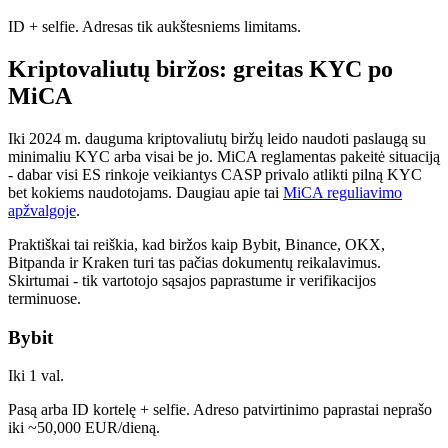
ID + selfie. Adresas tik aukštesniems limitams.
Kriptovaliutų biržos: greitas KYC po
MiCA
Iki 2024 m. dauguma kriptovaliutų biržų leido naudoti paslaugą su
minimaliu KYC arba visai be jo. MiCA reglamentas pakeitė situaciją
- dabar visi ES rinkoje veikiantys CASP privalo atlikti pilną KYC
bet kokiems naudotojams. Daugiau apie tai
MiCA reguliavimo
apžvalgoje
.
Praktiškai tai reiškia, kad biržos kaip Bybit, Binance, OKX,
Bitpanda ir Kraken turi tas pačias dokumentų reikalavimus.
Skirtumai - tik vartotojo sąsajos paprastume ir verifikacijos
terminuose.
Bybit
Iki 1 val.
Pasą arba ID kortelę + selfie. Adreso patvirtinimo paprastai neprašo
iki ~50,000 EUR/dieną.