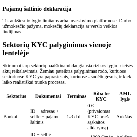
Pajamų šaltinio deklaracija
Tik aukštesnio lygio limitams arba investavimo platformose. Darbo
užmokesčio pažyma, mokesčių deklaracija ar verslo veiklos
liudijimas.
Sektorių KYC palyginimas vienoje
lentelėje
Skirtumai tarp sektorių paaiškinami daugiausia rizikos lygiu ir teisės
aktų reikalavimais. Žemiau pateiktas palyginimas rodo, kuriuose
sektoriuose KYC yra paprastesnis, kuriuose - sudėtingesnis, ir kiek
laiko realistiškai trunka procesas.
Riba be
AML
Sektorius
Dokumentai
Terminas
KYC
lygis
0 €
ID + adresas +
(privalomas
Bankai
selfie + pajamų
1-3 d.d.
KYC prieš
Aukštas
šaltinis
sąskaitos
atidarymą)
ID + selfie