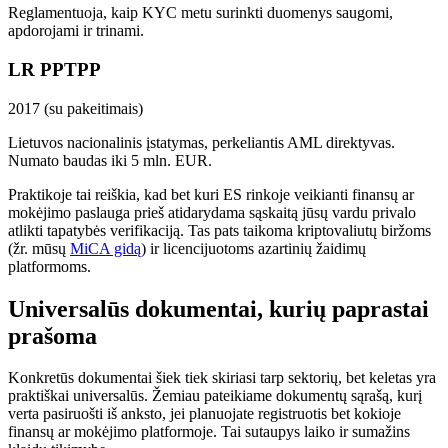
Reglamentuoja, kaip KYC metu surinkti duomenys saugomi,
apdorojami ir trinami.
LR PPTPP
2017 (su pakeitimais)
Lietuvos nacionalinis įstatymas, perkeliantis AML direktyvas.
Numato baudas iki 5 mln. EUR.
Praktikoje tai reiškia, kad bet kuri ES rinkoje veikianti finansų ar
mokėjimo paslauga prieš atidarydama sąskaitą jūsų vardu privalo
atlikti tapatybės verifikaciją. Tas pats taikoma kriptovaliutų biržoms
(žr. mūsų
MiCA gidą
) ir licencijuotoms azartinių žaidimų
platformoms.
Universalūs dokumentai, kurių paprastai
prašoma
Konkretūs dokumentai šiek tiek skiriasi tarp sektorių, bet keletas yra
praktiškai universalūs. Žemiau pateikiame dokumentų sąrašą, kurį
verta pasiruošti iš anksto, jei planuojate registruotis bet kokioje
finansų ar mokėjimo platformoje. Tai sutaupys laiko ir sumažins