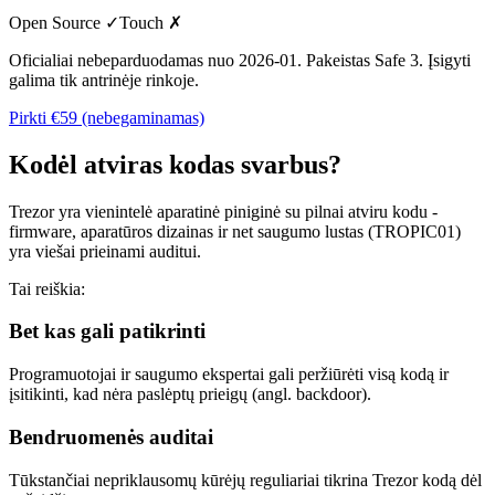
Open Source ✓
Touch
✗
Oficialiai nebeparduodamas nuo 2026-01. Pakeistas Safe 3. Įsigyti
galima tik antrinėje rinkoje.
Pirkti
€59 (nebegaminamas)
Kodėl atviras kodas svarbus?
Trezor yra vienintelė aparatinė piniginė su pilnai atviru kodu -
firmware, aparatūros dizainas ir net saugumo lustas (TROPIC01)
yra viešai prieinami auditui.
Tai reiškia:
Bet kas gali patikrinti
Programuotojai ir saugumo ekspertai gali peržiūrėti visą kodą ir
įsitikinti, kad nėra paslėptų prieigų (angl. backdoor).
Bendruomenės auditai
Tūkstančiai nepriklausomų kūrėjų reguliariai tikrina Trezor kodą dėl