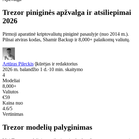
Trezor piniginės apžvalga ir atsiliepimai
2026
Pirmoji aparatinė kriptovaliutų piniginė pasaulyje (nuo 2014 m.).
Pilnai atviras kodas, Shamir Backup ir 8,000+ palaikomų valiutų.
Artūras Pileckis
·
Įkūrėjas ir redaktorius
2026 m. balandžio 1 d.
·
10
min. skaitymo
4
Modeliai
8,000+
Valiutos
€59
Kaina nuo
4.6/5
Vertinimas
Trezor modelių palyginimas