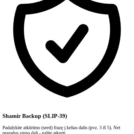
Shamir Backup (SLIP-39)
Padalykite atkūrimo (seed) frazę į kelias dalis (pvz. 3 iš 5). Net
praradus vieną dalį - galite atkurti.