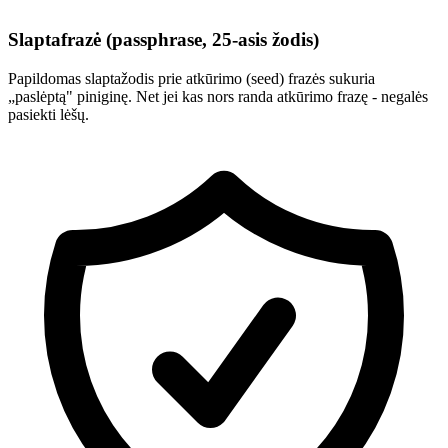
Slaptafrazė (passphrase, 25-asis žodis)
Papildomas slaptažodis prie atkūrimo (seed) frazės sukuria
„paslėptą" piniginę. Net jei kas nors randa atkūrimo frazę - negalės
pasiekti lėšų.