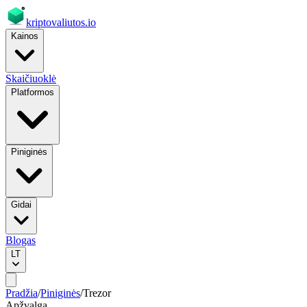
kriptovaliutos
.io
Kainos
Skaičiuoklė
Platformos
Piniginės
Gidai
Blogas
LT
Pradžia
/
Piniginės
/
Trezor
Apžvalga